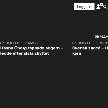
Logga in
SE ALLA
9
SKIDSKYTTE
•
22 MARS
0:55
SKIDSKYTTE
•
21 MAR
Hanna Öberg tappade segern –
Svensk succé – 
ledde efter sista skyttet
igen