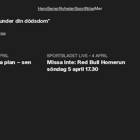
Hem
Serier
Nyheter
Sport
Nöje
Mer
Livsstil
t under din dödsdom"
lse
PRIL
1:03
SPORTBLADET LIVE
•
4 APRIL
1:0
va plan – sen
Missa inte: Red Bull Homerun
söndag 5 april 17.30