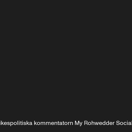
r inrikespolitiska kommentatorn My Rohwedder Soci