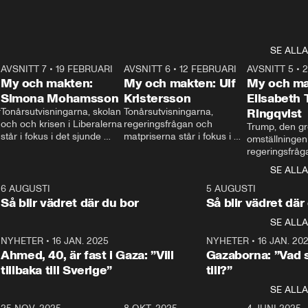
SE ALLA
7
AVSNITT 7
•
19 FEBRUARI
24:30
AVSNITT 6
•
12 FEBRUARI
27:30
AVSNITT 5
•
My och makten:
My och makten: Ulf
My och ma
Simona Mohamsson
Kristersson
Elisabeth
 
Tonårsutvisningarna, skolan 
Tonårsutvisningarna, 
Ringqvist
och och krisen i Liberalerna 
regeringsfrågan och 
Trump, den gr
står i fokus i det sjunde 
matpriserna står i fokus i 
omställningen
avsnittet av ”My och 
det sjätte avsnittet av ”My 
regeringsfråga
makten”. Se när 
och makten”. Se när 
centrum i det 
SE ALLA
Aftonbladets inrikespolitiska 
Aftonbladets inrikespolitiska 
avsnittet av ”
kommentator My 
kommentator My 
6
6 AUGUSTI
1:06
5 AUGUSTI
Makten”. Se nä
Rohwedder ställer 
Rohwedder ställer 
Så blir vädret där du bor
Så blir vädret där
Aftonbladets in
utbildnings- och 
statsminister Ulf Kristersson 
kommentator 
SE ALLA
integrationsminister Simona 
till svars.
Rohwedder stäl
Mohamsson till svars.
Centerpartiets
2
NYHETER
•
16 JAN. 2025
1:01
NYHETER
•
16 JAN. 20
Thand Ring till
Ahmed, 40, är fast i Gaza: ”Vill
Gazaborna: ”Vad s
tillbaka till Sverige”
till?”
SE ALLA