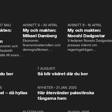
27 MAJ
3:51
AVSNITT 9
•
30 APRIL
24:00
AVSNITT 8
•
16 APRIL
25:1
kten:
My och makten:
My och makten:
Mikael Damberg
Nooshi Dadgostar
on
Ekonomin, 
V-ledaren Nooshi Dadgostar
finansministerrollen och 
pressas internt om 
onomin och 
demografikrisen. 
regeringsfrågan.

lisabeth 
Oppositionen ställs till svars 
I Aftonbladets 
ls till svars 
när Socialdemokraternas 
partiledarutfrågning ”My 
stern gästar 
Mikael Damberg gästar My 
och Makten” sätter hon ner 
My och Makten. 
och Makten. 
foten mot kritikerna:

1:06
7 AUGUSTI
1:0
– Vi ställer upp i val. Ska vi 
 du bor
Så blir vädret där du bor
vara med så sitter vi förstås 
25
1:22
NYHETER
•
21 JAN. 2025
0:5
ael – då hyllas
Här återvänder palestinska
fångarna hem