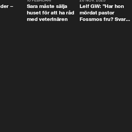
4:24
10 FEBRUARI
4:13
26 NOV. 2025
8:1
der –
Sara måste sälja
Leif GW: ”Har hon
huset för att ha råd
mördat pastor
med veterinären
Fossmos fru? Svar
nej.”