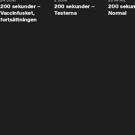
24 JUNI
5:00
2 JUNI
4:23
20 APRIL
200 sekunder –
200 sekunder –
200 sekun
Vaccinfusket,
Testerna
Normal
fortsättningen