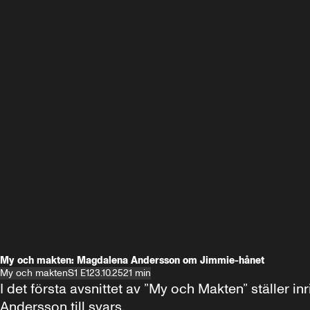
My och makten: Magdalena Andersson om Jimmie-hånet
My och makten
S1 E1
23.10.25
21 min
I det första avsnittet av ”My och Makten” ställe
Andersson till svars.