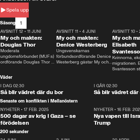
Spela upp
1
Säsong
AVSNITT 12
•
11 JUNI
26:27
AVSNITT 11
•
4 JUNI
23:40
AVSNITT 10
•
My och makten:
My och makten:
My och ma
Douglas Thor
Denice Westerberg
Elisabeth
Moderata 
Ungsvenskarnas 
Svantess
ungdomsförbundet (MUF:s) 
förbundsordförande Denice 
Kvinnorna, ek
ordförande Douglas Thor 
Westerberg gästar My och 
migrationen. E
gästar My och makten. I 
makten. I avsnittet 
Svantesson stäl
avsnittet diskuteras 
diskuteras migrationsfrågan 
när finansmini
Väder
tonårsutvisningarna och hur 
och hur SD ska locka 
Moderaterna ska locka 
kvinnliga väljare. 
I DAG 02:30
1:06
I GÅR 02:30
väljare till valet i höst. 
Så blir vädret där du bor
Så blir vädret där
Senaste om konflikten i Mellanöstern
NYHETER
•
17 FEB. 2025
0:45
NYHETER
•
16 FEB. 20
500 dagar av krig i Gaza – se
Nya vapen till Isr
förödelsen
Trump
200 sekunder