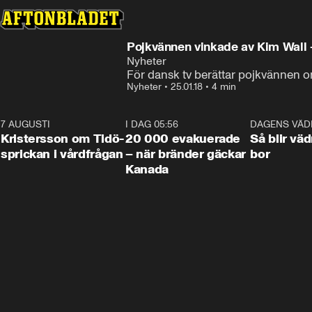
Pojkvännen vinkade av Kim Wall 
Nyheter
För dansk tv berättar pojkvännen om 
Nyheter
•
25.01.18
•
4 min
7 AUGUSTI
0:42
I DAG 05:56
0:38
DAGENS VÄD
Kristersson om Tidö-
20 000 evakuerade
Så blir väd
sprickan i vårdfrågan
– när bränder gäckar
bor
Kanada