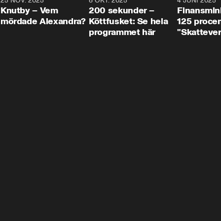
3
25 NOV. 2025
31:05
8 OKT. 2025
4:29
4 JUNI 2025
Knutby – Vem
200 sekunder –
Finansmin
mördade Alexandra?
Köttfusket: Se hela
125 procent
programmet här
"Skattever
viktig uppg