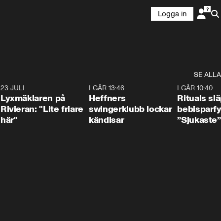
Logga in
SE ALLA
7
23 JULI
2:02
I GÅR 13:46
0:55
I GÅR 10:40
Lyxmäklaren på
Heffners
Rituals sl
Rivieran: "Lite friare
swingerklubb lockar
bebisparf
här"
kändisar
”Sjukaste”