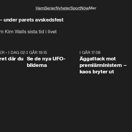
Hem
Serier
Nyheter
Sport
Nöje
Mer
Livsstil
– under parets avskedsfest
Kim Walls sista tid i livet
ER
•
I DAG 02:30
1:06
I GÅR 19:15
0:36
I GÅR 17:08
0:3
ret där du
Se de nya UFO-
Äggattack mot
bilderna
premiärministern –
kaos bryter ut