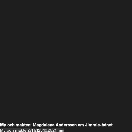
My och makten: Magdalena Andersson om Jimmie-hånet
My och makten
S1 E1
23.10.25
21 min