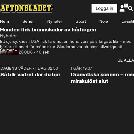
Logga in
Hem
Serier
Nyheter
Sport
Nöje
Livsstil
Hunden fick brännskador av hårfärgen
Nyheter
Ett djursjukhus i USA fick ta emot en hund vars päls färgats lila – med 
hårfärg ämnad för människor. Skadorna var så pass allvarliga att 
Se mer
hunden kämpade för sitt liv – nu varnar djursjukhuset andra djurägare: 
Nyheter
•
26.01.18
•
40 sek
”Snälla, använd inte hårfärg på ditt husdjur”.
SE ALLA
DAGENS VÄDER
•
I DAG 02:30
1:06
I GÅR 19:07
Så blir vädret där du bor
Dramatiska scenen – me
mirakulöst slut