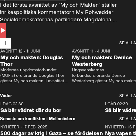
I det första avsnittet av ”My och Makten” ställer 
inrikespolitiska kommentatorn My Rohwedder 
Socialdemokraternas partiledare Magdalena 
Andersson till svars.
1
SE ALLA
AVSNITT 12
•
11 JUNI
26:27
AVSNITT 11
•
4 JUNI
2
My och makten: Douglas
My och makten: Denice
Thor
Westerberg
Moderata ungdomsförbundet 
Ungsvenskarnas 
(MUF:s) ordförande Douglas Thor 
förbundsordförande Denice 
gästar My och makten. I avsnittet 
Westerberg gästar My och makten.
diskuteras tonårsutvisningarna och 
avsnittet diskuteras migrationsfrå
hur Moderaterna ska locka väljare till 
och hur SD ska locka kvinnliga 
Väder
SE ALLA
valet i höst. 
väljare. 
I DAG 02:30
1:06
I GÅR 02:30
Så blir vädret där du bor
Så blir vädr
Senaste om konflikten i Mellanöstern
SE ALLA
NYHETER
•
17 FEB. 2025
0:45
NYHETER
•
16 F
500 dagar av krig i Gaza – se förödelsen
Nya vapen ti