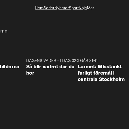
Hem
Serier
Nyheter
Sport
Nöje
Mer
Livsstil
namn
0:31
DAGENS VÄDER
•
I DAG 02:30
1:06
I GÅR 21:41
0:3
bilderna
Så blir vädret där du
Larmet: Misstänkt
bor
farligt föremål i
centrala Stockholm