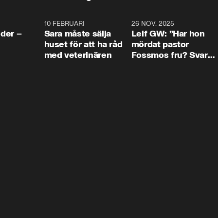
4:24
10 FEBRUARI
4:13
26 NOV. 2025
8:1
der –
Sara måste sälja
Leif GW: ”Har hon
huset för att ha råd
mördat pastor
med veterinären
Fossmos fru? Svar
nej.”