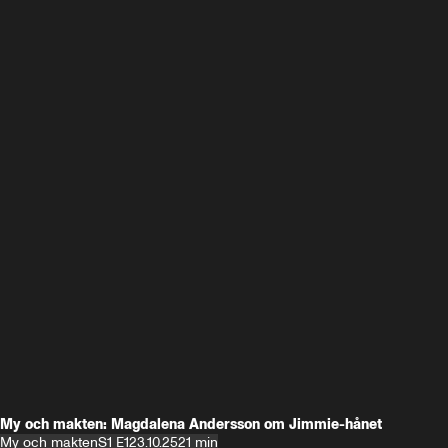
My och makten: Magdalena Andersson om Jimmie-hånet
My och makten
S1 E1
23.10.25
21 min