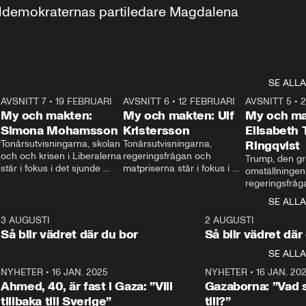
aldemokraternas partiledare Magdalena 
SE ALLA
7
AVSNITT 7
•
19 FEBRUARI
24:30
AVSNITT 6
•
12 FEBRUARI
27:30
AVSNITT 5
•
My och makten:
My och makten: Ulf
My och ma
Simona Mohamsson
Kristersson
Elisabeth
 
Tonårsutvisningarna, skolan 
Tonårsutvisningarna, 
Ringqvist
och och krisen i Liberalerna 
regeringsfrågan och 
Trump, den gr
står i fokus i det sjunde 
matpriserna står i fokus i 
omställningen
avsnittet av ”My och 
det sjätte avsnittet av ”My 
regeringsfråga
makten”. Se när 
och makten”. Se när 
centrum i det 
SE ALLA
Aftonbladets inrikespolitiska 
Aftonbladets inrikespolitiska 
avsnittet av ”
kommentator My 
kommentator My 
6
3 AUGUSTI
1:06
2 AUGUSTI
Makten”. Se nä
Rohwedder ställer 
Rohwedder ställer 
Så blir vädret där du bor
Så blir vädret där
Aftonbladets in
utbildnings- och 
statsminister Ulf Kristersson 
kommentator 
SE ALLA
integrationsminister Simona 
till svars.
Rohwedder stäl
Mohamsson till svars.
Centerpartiets
2
NYHETER
•
16 JAN. 2025
1:01
NYHETER
•
16 JAN. 20
Thand Ring till
Ahmed, 40, är fast i Gaza: ”Vill
Gazaborna: ”Vad s
tillbaka till Sverige”
till?”