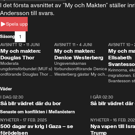
I det första avsnittet av ”My och Makten” ställe
Andersson till svars.
Spela upp
1
Säsong
AVSNITT 12
•
11 JUNI
26:27
AVSNITT 11
•
4 JUNI
23:40
AVSNITT 10
•
My och makten:
My och makten:
My och ma
Douglas Thor
Denice Westerberg
Elisabeth
Moderata 
Ungsvenskarnas 
Svantess
ungdomsförbundet (MUF:s) 
förbundsordförande Denice 
Kvinnorna, ek
ordförande Douglas Thor 
Westerberg gästar My och 
migrationen. E
gästar My och makten. I 
makten. I avsnittet 
Svantesson stäl
avsnittet diskuteras 
diskuteras migrationsfrågan 
när finansmini
Väder
tonårsutvisningarna och hur 
och hur SD ska locka 
Moderaterna ska locka 
kvinnliga väljare. 
I DAG 02:30
1:06
I GÅR 02:30
väljare till valet i höst. 
Så blir vädret där du bor
Så blir vädret där
Senaste om konflikten i Mellanöstern
NYHETER
•
17 FEB. 2025
0:45
NYHETER
•
16 FEB. 20
500 dagar av krig i Gaza – se
Nya vapen till Isr
förödelsen
Trump