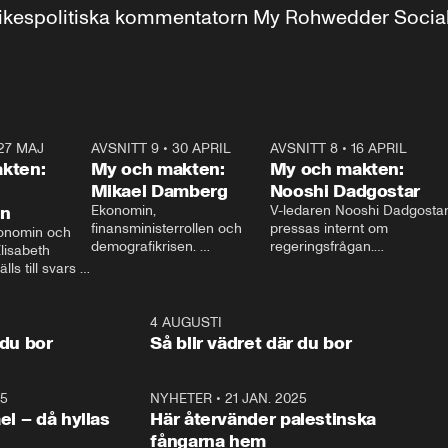
r inrikespolitiska kommentatorn My Rohwedder Soci
27 MAJ
3:51
AVSNITT 9
•
30 APRIL
24:00
AVSNITT 8
•
16 APRIL
25:1
kten:
My och makten:
My och makten:
Mikael Damberg
Nooshi Dadgostar
on
Ekonomin, 
V-ledaren Nooshi Dadgostar
finansministerrollen och 
pressas internt om 
onomin och 
demografikrisen. 
regeringsfrågan.

lisabeth 
Oppositionen ställs till svars 
I Aftonbladets 
ls till svars 
när Socialdemokraternas 
partiledarutfrågning ”My 
stern gästar 
Mikael Damberg gästar My 
och Makten” sätter hon ner 
My och Makten. 
och Makten. 
foten mot kritikerna:

1:06
4 AUGUSTI
1:0
– Vi ställer upp i val. Ska vi 
 du bor
Så blir vädret där du bor
vara med så sitter vi förstås 
25
1:22
NYHETER
•
21 JAN. 2025
0:5
ael – då hyllas
Här återvänder palestinska
fångarna hem