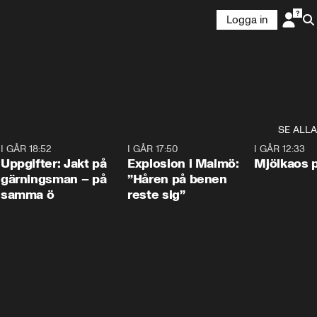
Logga in
SE ALLA
5
I GÅR 18:52
0:33
I GÅR 17:50
1:10
I GÅR 12:33
Uppgifter: Jakt på
Explosion i Malmö:
Mjölkaos p
gärningsman – på
”Håren på benen
samma ö
reste sig”