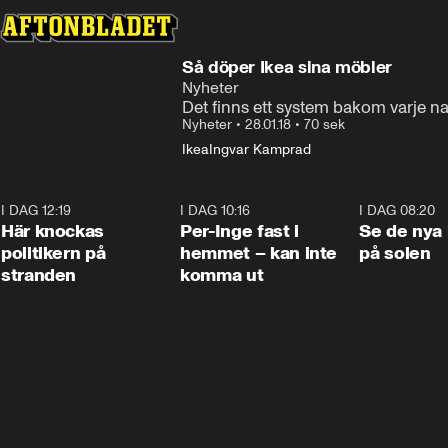
Så döper Ikea sina möbler
Nyheter
Det finns ett system bakom varje 
Nyheter
•
28.01.18
•
70 sek
Ikea
Ingvar Kamprad
I DAG 12:19
0:45
I DAG 10:16
1:26
I DAG 08:20
Här knockas
Per-Inge fast i
Se de nya 
politikern på
hemmet – kan inte
på solen
stranden
komma ut