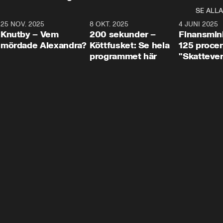
SE ALLA
3
25 NOV. 2025
31:05
8 OKT. 2025
4:29
4 JUNI 2025
Knutby – Vem
200 sekunder –
Finansmin
mördade Alexandra?
Köttfusket: Se hela
125 procent
programmet här
"Skattever
viktig uppg