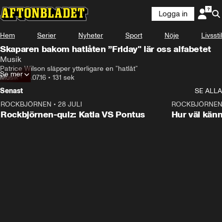
Logga in
Hem
Serier
Nyheter
Sport
Nöje
Livsstil
Skaparen bakom hatlåten ”Friday" lär oss alfabetet
Musik
Patrice Wilson släpper ytterligare en ”hatlåt”
Se mer
Musik
•
18.07.16
•
131 sek
Senast
SE ALLA
ROCKBJÖRNEN
•
28 JULI
0:15
ROCKBJÖRNE
Rockbjörnen-quiz: Katia VS Pontus
Hur väl kän