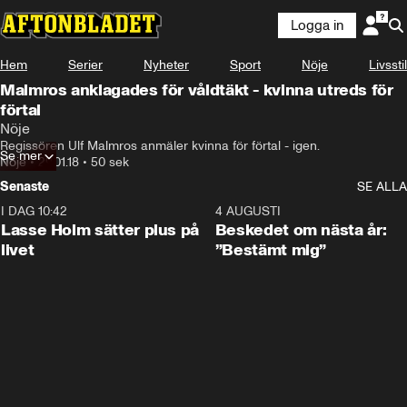
Logga in
Hem
Serier
Nyheter
Sport
Nöje
Livsstil
Malmros anklagades för våldtäkt - kvinna utreds för
förtal
Nöje
Regissören Ulf Malmros anmäler kvinna för förtal - igen.
Se mer
Nöje
•
29.01.18
•
50 sek
Senaste
SE ALLA
I DAG 10:42
1:04
4 AUGUSTI
Lasse Holm sätter plus på
Beskedet om nästa år:
livet
”Bestämt mig”