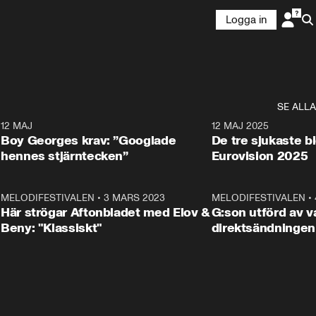
Logga in
SE ALLA
6
12 MAJ
0:40
12 MAJ 2025
Boy Georges krav: ”Googlade
De tre sjukaste b
hennes stjärntecken”
Eurovision 2025
6
MELODIFESTIVALEN
•
3 MARS 2023
1:46
MELODIFESTIVALEN
•
Här strögar Aftonbladet med Elov &
G:son utförd av va
Beny: "Klassiskt"
direktsändningen