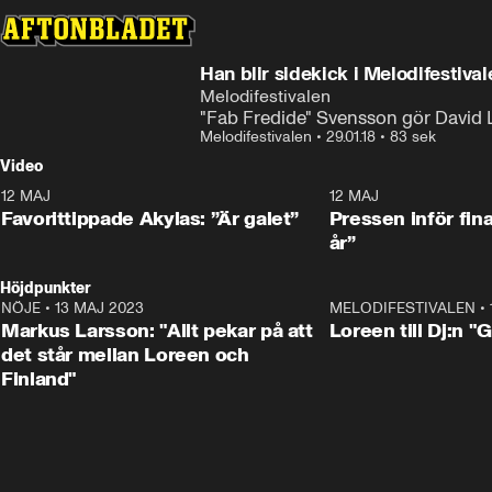
Han blir sidekick i Melodifestiva
Melodifestivalen
"Fab Fredide" Svensson gör David L
Melodifestivalen
•
29.01.18
•
83 sek
Video
12 MAJ
1:04
12 MAJ
Favorittippade Akylas: ”Är galet”
Pressen inför fin
år”
Höjdpunkter
NÖJE
•
13 MAJ 2023
18:32
MELODIFESTIVALEN
•
Markus Larsson: "Allt pekar på att
Loreen till Dj:n "
det står mellan Loreen och
Finland"