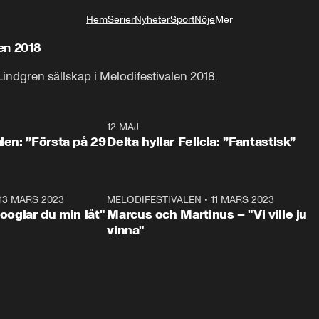
Hem
Serier
Nyheter
Sport
Nöje
Mer
Livsstil
len 2018
indgren sällskap i Melodifestivalen 2018.
0:59
12 MAJ
0:5
alen: ”Första på 29
Delta hyllar Felicia: ”Fantastisk”
13 MARS 2023
0:56
MELODIFESTIVALEN
•
11 MARS 2023
1:1
Googlar du min låt"
Marcus och Martinus – "Vi ville ju
vinna"