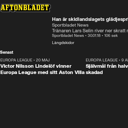
Han är skidlandslagets glädjespr
Sportbladet News
Tränaren Lars Selin river ner skratt
Sportbladet News
•
30.01.18
•
106 sek
Längdskidor
Senast
EUROPA LEAGUE
•
20 MAJ
1:32
EUROPA LEAGUE
•
9 A
Victor Nilsson Lindelöf vinner
Självmål från hal
Europa League med sitt Aston Villa
skadad