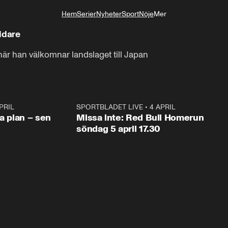
Hem
Serier
Nyheter
Sport
Nöje
Mer
Livsstil
idare
 när han välkomnar landslaget till Japan
PRIL
1:03
SPORTBLADET LIVE
•
4 APRIL
1:0
va plan – sen
Missa inte: Red Bull Homerun
söndag 5 april 17.30