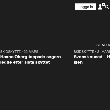
Logga in
SE ALLA
9
SKIDSKYTTE
•
22 MARS
0:55
SKIDSKYTTE
•
21 MAR
Hanna Öberg tappade segern –
Svensk succé – 
ledde efter sista skyttet
igen