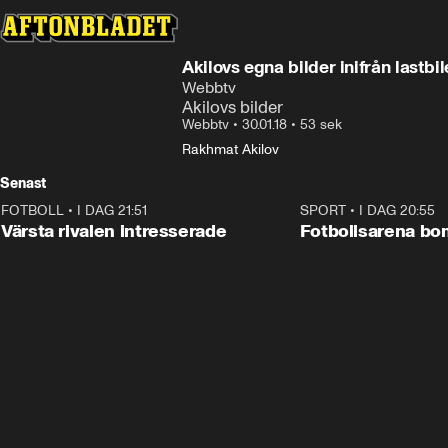
Akilovs egna bilder inifrån lastbi
Webbtv
Akilovs bilder
Webbtv
•
30.01.18
•
53 sek
Rakhmat Akilov
Senast
FOTBOLL
•
I DAG 21:51
0:31
SPORT
•
I DAG 20:55
Värsta rivalen intresserade
Fotbollsarena b