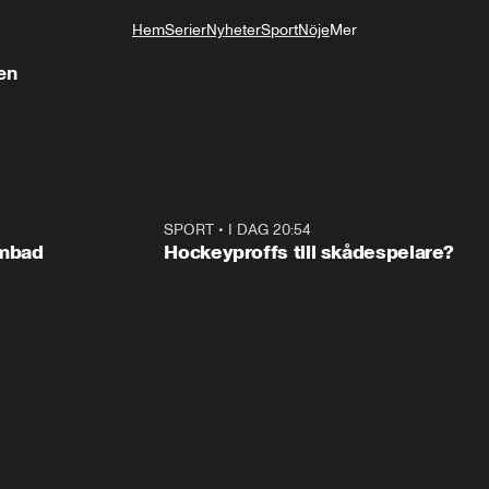
Hem
Serier
Nyheter
Sport
Nöje
Mer
Livsstil
len
0:29
SPORT
•
I DAG 20:54
0:2
ombad
Hockeyproffs till skådespelare?