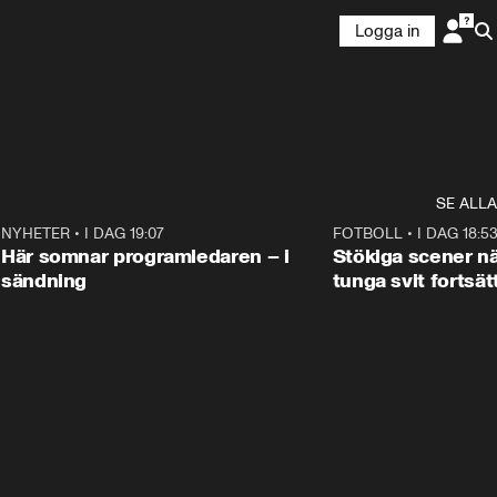
Logga in
SE ALLA
3
NYHETER
•
I DAG 19:07
0:45
FOTBOLL
•
I DAG 18:5
Här somnar programledaren – i
Stökiga scener nä
sändning
tunga svit fortsät