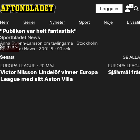
Logga in
Hem
Serier
Nyheter
Sport
Nöje
Livsstil
”Publiken var helt fantastisk”
Sportbladet News
Anna Swenn-Larsson om tävlingarna i Stockholm
Se mer
Sportbladet News
•
30.01.18
•
99 sek
Senast
SE ALLA
EUROPA LEAGUE
•
20 MAJ
1:32
EUROPA LEAG
Victor Nilsson Lindelöf vinner Europa
Självmål frå
League med sitt Aston Villa