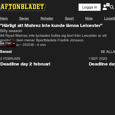
Logga in
Hem
Serier
Nyheter
Sport
Nöje
Livsstil
”Härligt att Mahrez inte kunde lämna Leicester”
Silly season
Att Riyad Mahrez inte lyckades bråka sig bort från Leicester är ett 
positivt tecken menar Sportbladets Fredrik Jönsson.
Se mer
Silly season
•
31.01.18
•
4 min
Senast
SE ALLA
2 FEBRUARI
1 SEP. 2025
Deadline day 2 februari
Deadline da