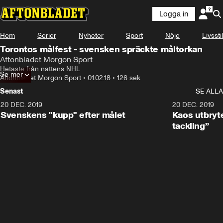
Logga in
Hem
Serier
Nyheter
Sport
Nöje
Livsstil
Torontos målfest - svensken spräckte måltorkan
Aftonbladet Morgon Sport
Hetaste från nattens NHL
Se mer
Aftonbladet Morgon Sport
•
01.02.18
•
126 sek
Senast
SE ALLA
20 DEC. 2019
0:44
20 DEC. 2019
Svenskens "kupp" efter målet
Kaos utbryte
tackling”