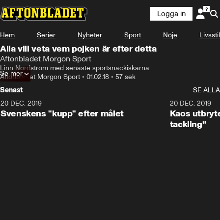
Logga in
Hem
Serier
Nyheter
Sport
Nöje
Livsstil
Alla vill veta vem pojken är efter detta
Aftonbladet Morgon Sport
Linn Nordström med senaste sportsnackiskarna
Se mer
Aftonbladet Morgon Sport
•
01.02.18
•
57 sek
Senast
SE ALLA
20 DEC. 2019
0:44
20 DEC. 2019
Svenskens "kupp" efter målet
Kaos utbryte
tackling”