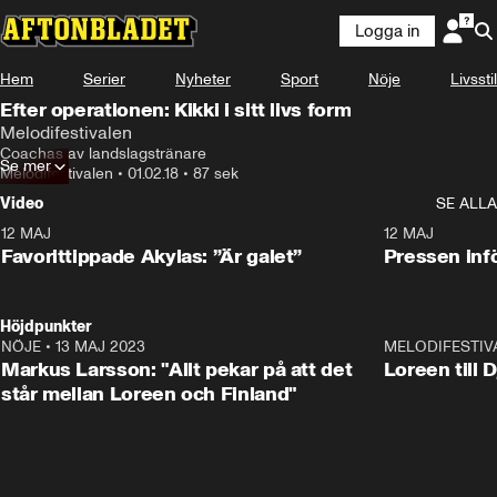
Logga in
Hem
Serier
Nyheter
Sport
Nöje
Livsstil
Efter operationen: Kikki i sitt livs form
Melodifestivalen
Coachas av landslagstränare
Se mer
Melodifestivalen
•
01.02.18
•
87 sek
Video
SE ALLA
12 MAJ
1:04
12 MAJ
Favorittippade Akylas: ”Är galet”
Pressen infö
Höjdpunkter
NÖJE
•
13 MAJ 2023
18:32
MELODIFESTIV
Markus Larsson: "Allt pekar på att det
Loreen till 
står mellan Loreen och Finland"