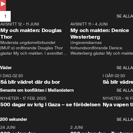
Andersson till svars.
1
SE ALLA
AVSNITT 12
•
11 JUNI
26:27
AVSNITT 11
•
4 JUNI
2
My och makten: Douglas
My och makten: Denice
Thor
Westerberg
Moderata ungdomsförbundet 
Ungsvenskarnas 
(MUF:s) ordförande Douglas Thor 
förbundsordförande Denice 
gästar My och makten. I avsnittet 
Westerberg gästar My och makten.
diskuteras tonårsutvisningarna och 
avsnittet diskuteras migrationsfrå
hur Moderaterna ska locka väljare till 
och hur SD ska locka kvinnliga 
Väder
SE ALLA
valet i höst. 
väljare. 
I DAG 02:30
1:06
I GÅR 02:30
Så blir vädret där du bor
Så blir vädr
Senaste om konflikten i Mellanöstern
SE ALLA
NYHETER
•
17 FEB. 2025
0:45
NYHETER
•
16 F
500 dagar av krig i Gaza – se förödelsen
Nya vapen ti
200 sekunder
SE ALLA
24 JUNI
5:00
2 JUNI