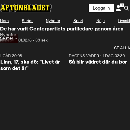
Logga in
Hem
Serier
Nyheter
Sport
Nöje
Livsstil
De har varit Centerpartiets partiledare genom åren
Nyheter
Se mer
Nyheter
•
01.02.18
•
38 sek
SE ALLA
I GÅR 20:08
4:38
DAGENS VÄDER
•
I DAG 02:30
Linn, 17, ska dö: ”Livet är
Så blir vädret där du bor
som det är”