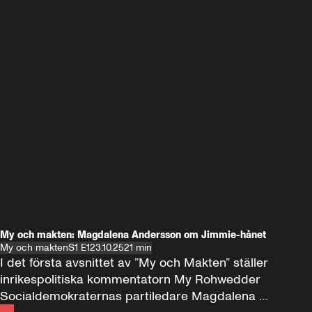
My och makten: Magdalena Andersson om Jimmie-hånet
My och makten
S1 E1
23.10.25
21 min
I det första avsnittet av ”My och Makten” ställer 
inrikespolitiska kommentatorn My Rohwedder 
Socialdemokraternas partiledare Magdalena 