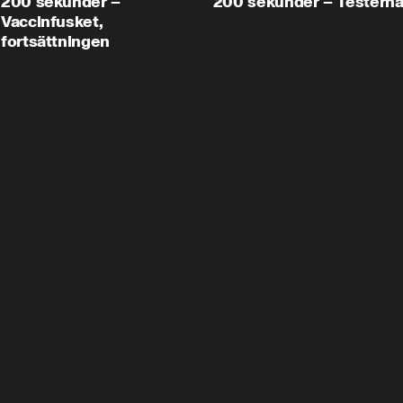
200 sekunder –
200 sekunder – Testern
Vaccinfusket,
fortsättningen