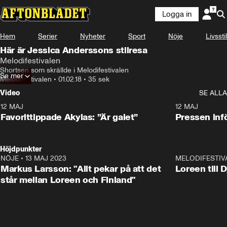
Logga in
Hem
Serier
Nyheter
Sport
Nöje
Livsstil
Här är Jessica Anderssons stilresa
Melodifestivalen
Shortsen som skrällde i Melodifestivalen
Se mer
Melodifestivalen
•
01.02.18
•
35 sek
Video
SE ALLA
12 MAJ
1:04
12 MAJ
Favorittippade Akylas: ”Är galet”
Pressen infö
Höjdpunkter
NÖJE
•
13 MAJ 2023
18:32
MELODIFESTIV
Markus Larsson: "Allt pekar på att det
Loreen till 
står mellan Loreen och Finland"