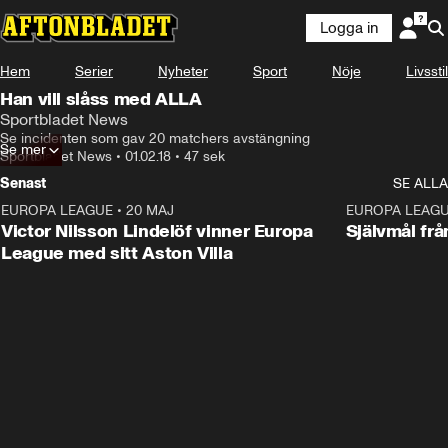
Logga in
Hem
Serier
Nyheter
Sport
Nöje
Livsstil
Han vill slåss med ALLA
Sportbladet News
Se incidenten som gav 20 matchers avstängning
Se mer
Sportbladet News
•
01.02.18
•
47 sek
Senast
SE ALLA
EUROPA LEAGUE
•
20 MAJ
1:32
EUROPA LEAG
Victor Nilsson Lindelöf vinner Europa
Självmål frå
League med sitt Aston Villa