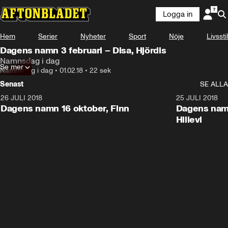
Logga in
Hem
Serier
Nyheter
Sport
Nöje
Livsstil
Dagens namn 3 februari – Disa, Hjördis
Namnsdag i dag
Se mer
Namnsdag i dag
•
01.02.18
•
22 sek
Senast
SE ALLA
26 JULI 2018
0:22
25 JULI 2018
Dagens namn 16 oktober, Finn
Dagens namn
Hillevi