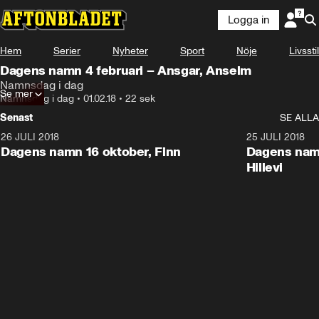
Logga in
Hem
Serier
Nyheter
Sport
Nöje
Livsstil
Dagens namn 4 februari – Ansgar, Anselm
Namnsdag i dag
Se mer
Namnsdag i dag
•
01.02.18
•
22 sek
Senast
SE ALLA
26 JULI 2018
0:22
25 JULI 2018
Dagens namn 16 oktober, Finn
Dagens namn
Hillevi