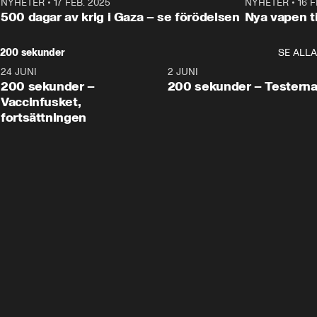
NYHETER
•
17 FEB. 2025
0:45
NYHETER
•
16 F
500 dagar av krig i Gaza – se förödelsen
Nya vapen ti
200 sekunder
SE ALLA
24 JUNI
5:00
2 JUNI
200 sekunder –
200 sekunder – Testern
Vaccinfusket,
fortsättningen