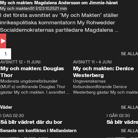
My och makten: Magdalena Andersson om Jimmie-hånet
My och makten
S1 E1
23.10.25
21 min
I det första avsnittet av ”My och Makten” ställer 
inrikespolitiska kommentatorn My Rohwedder 
Socialdemokraternas partiledare Magdalena 
Andersson till svars.
1
SE ALLA
AVSNITT 12
•
11 JUNI
26:27
AVSNITT 11
•
4 JUNI
2
My och makten: Douglas
My och makten: Denice
Thor
Westerberg
Moderata ungdomsförbundet 
Ungsvenskarnas 
(MUF:s) ordförande Douglas Thor 
förbundsordförande Denice 
gästar My och makten. I avsnittet 
Westerberg gästar My och makten.
diskuteras tonårsutvisningarna och 
avsnittet diskuteras migrationsfrå
hur Moderaterna ska locka väljare till 
och hur SD ska locka kvinnliga 
Väder
SE ALLA
valet i höst. 
väljare. 
I DAG 02:30
1:06
I GÅR 02:30
Så blir vädret där du bor
Så blir vädr
Senaste om konflikten i Mellanöstern
SE ALLA