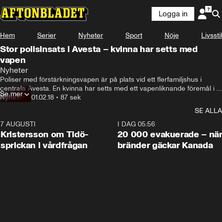
Logga in
Hem
Serier
Nyheter
Sport
Nöje
Livsstil
Stor polisinsats i Avesta – kvinna har setts med
vapen
Nyheter
Poliser med förstärkningsvapen är på plats vid ett flerfamiljshus i 
centrala Avesta. En kvinna har setts med ett vapenliknande föremål i 
Se mer
en lägenhet. – Vi har inte lyckats få kontakt, det pågår. Vi försöker, 
Nyheter
•
01.02.18
•
87 sek
säger Stefan Dangardt, presstalesperson vid polisen.
SE ALLA
7 AUGUSTI
0:42
I DAG 05:56
Kristersson om Tidö-
20 000 evakuerade – nä
sprickan i vårdfrågan
bränder gäckar Kanada