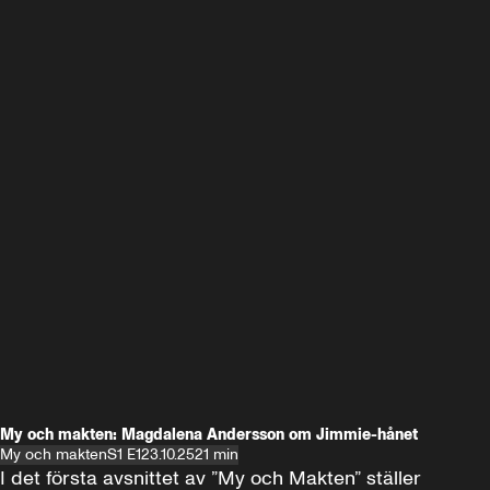
My och makten: Magdalena Andersson om Jimmie-hånet
My och makten
S1 E1
23.10.25
21 min
I det första avsnittet av ”My och Makten” ställer 