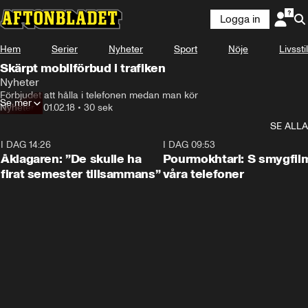
Logga in
Hem
Serier
Nyheter
Sport
Nöje
Livsstil
Skärpt mobilförbud i trafiken
Nyheter
Förbjudet att hålla i telefonen medan man kör
Se mer
Nyheter
•
01.02.18
•
30 sek
SE ALLA
I DAG 14:26
1:54
I DAG 09:53
Åklagaren: ”De skulle ha
Pourmokhtari: S smygfil
firat semester tillsammans”
våra telefoner