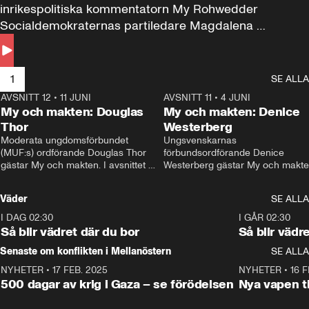
inrikespolitiska kommentatorn My Rohwedder 
Socialdemokraternas partiledare Magdalena 
Andersson till svars.
1
SE ALLA
AVSNITT 12
•
11 JUNI
26:27
AVSNITT 11
•
4 JUNI
2
My och makten: Douglas
My och makten: Denice
Thor
Westerberg
Moderata ungdomsförbundet 
Ungsvenskarnas 
(MUF:s) ordförande Douglas Thor 
förbundsordförande Denice 
gästar My och makten. I avsnittet 
Westerberg gästar My och makten.
diskuteras tonårsutvisningarna och 
avsnittet diskuteras migrationsfrå
hur Moderaterna ska locka väljare till 
och hur SD ska locka kvinnliga 
Väder
SE ALLA
valet i höst. 
väljare. 
I DAG 02:30
1:06
I GÅR 02:30
Så blir vädret där du bor
Så blir vädr
Senaste om konflikten i Mellanöstern
SE ALLA
NYHETER
•
17 FEB. 2025
0:45
NYHETER
•
16 F
500 dagar av krig i Gaza – se förödelsen
Nya vapen ti