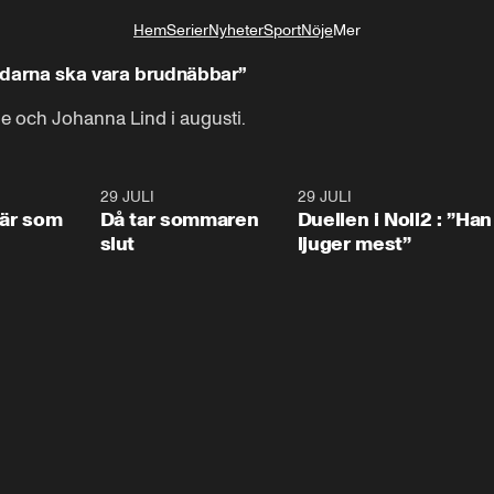
Hem
Serier
Nyheter
Sport
Nöje
Mer
Livsstil
ndarna ska vara brudnäbbar”
e och Johanna Lind i augusti.
0:41
29 JULI
0:39
29 JULI
0:4
 är som
Då tar sommaren
Duellen i Noll2 : ”Han
slut
ljuger mest”