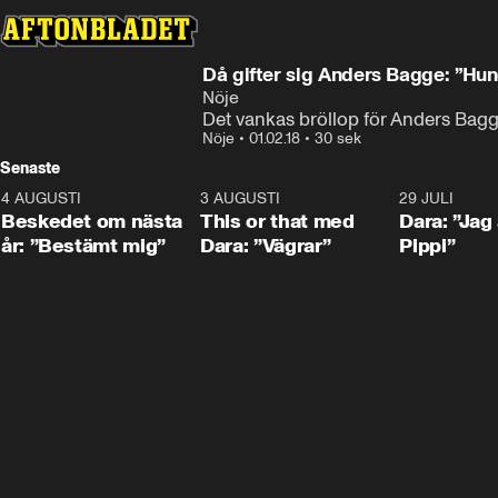
Då gifter sig Anders Bagge: ”Hu
Nöje
Det vankas bröllop för Anders Bagg
Nöje
•
01.02.18
•
30 sek
Senaste
4 AUGUSTI
0:24
3 AUGUSTI
1:02
29 JULI
Beskedet om nästa
This or that med
Dara: ”Jag
år: ”Bestämt mig”
Dara: ”Vägrar”
Pippi”