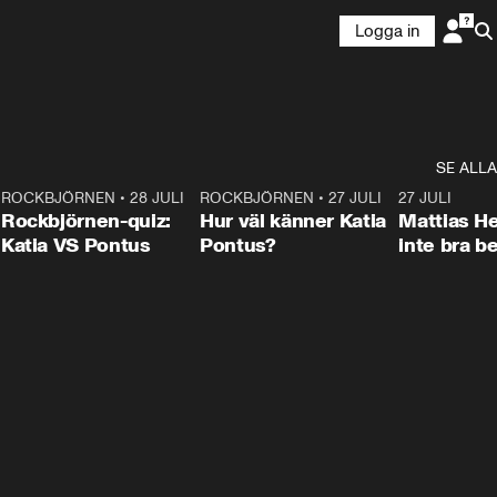
Logga in
SE ALLA
7
ROCKBJÖRNEN
•
28 JULI
0:15
ROCKBJÖRNEN
•
27 JULI
0:46
27 JULI
Rockbjörnen-quiz:
Hur väl känner Katia
Mattias He
Katia VS Pontus
Pontus?
inte bra be