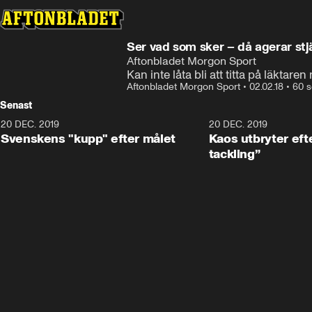
Ser vad som sker – då agerar stj
Aftonbladet Morgon Sport
Kan inte låta bli att titta på läktare
Aftonbladet Morgon Sport
•
02.02.18
•
60 s
Senast
20 DEC. 2019
0:44
20 DEC. 2019
Svenskens "kupp" efter målet
Kaos utbryter efte
tackling”