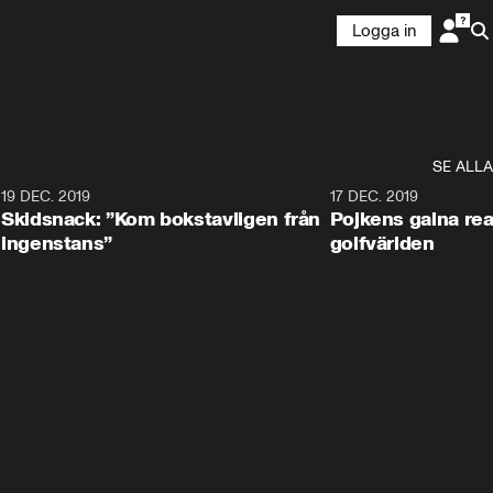
Logga in
SE ALLA
8
19 DEC. 2019
17 DEC. 2019
Skidsnack: ”Kom bokstavligen från
Pojkens galna rea
ingenstans”
golfvärlden