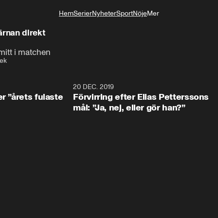
Hem
Serier
Nyheter
Sport
Nöje
Mer
Livsstil
ärnan direkt
n mitt i matchen
ek
0:49
20 DEC. 2019
1:0
r ”årets fulaste
Förvirring efter Elias Petterssons
mål: ”Ja, nej, eller gör han?”