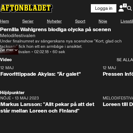
Logga in
Hem
Serier
Nyheter
Sport
Nöje
Livsstil
Pernilla Wahlgrens blodiga olycka på scenen
Melodifestivalen
Under finalnumret av sångerskans nya scenshow "Kort, glad och 
tacksam" fick hon ett en armbåge i ansiktet.
Se mer
Melodifestivalen
•
02.02.18
•
60 sek
Video
SE ALLA
12 MAJ
1:04
12 MAJ
Favorittippade Akylas: ”Är galet”
Pressen infö
Höjdpunkter
NÖJE
•
13 MAJ 2023
18:32
MELODIFESTIV
Markus Larsson: "Allt pekar på att det
Loreen till 
står mellan Loreen och Finland"