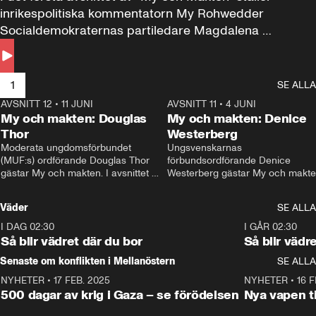
inrikespolitiska kommentatorn My Rohwedder 
Socialdemokraternas partiledare Magdalena 
Andersson till svars.
1
SE ALLA
AVSNITT 12
•
11 JUNI
26:27
AVSNITT 11
•
4 JUNI
2
My och makten: Douglas
My och makten: Denice
Thor
Westerberg
Moderata ungdomsförbundet 
Ungsvenskarnas 
(MUF:s) ordförande Douglas Thor 
förbundsordförande Denice 
gästar My och makten. I avsnittet 
Westerberg gästar My och makten.
diskuteras tonårsutvisningarna och 
avsnittet diskuteras migrationsfrå
hur Moderaterna ska locka väljare till 
och hur SD ska locka kvinnliga 
Väder
SE ALLA
valet i höst. 
väljare. 
I DAG 02:30
1:06
I GÅR 02:30
Så blir vädret där du bor
Så blir vädr
Senaste om konflikten i Mellanöstern
SE ALLA
NYHETER
•
17 FEB. 2025
0:45
NYHETER
•
16 F
500 dagar av krig i Gaza – se förödelsen
Nya vapen ti