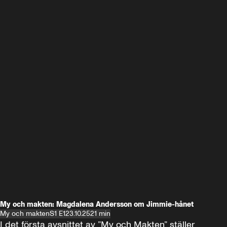
My och makten: Magdalena Andersson om Jimmie-hånet
My och makten
S1 E1
23.10.25
21 min
I det första avsnittet av ”My och Makten” ställer 