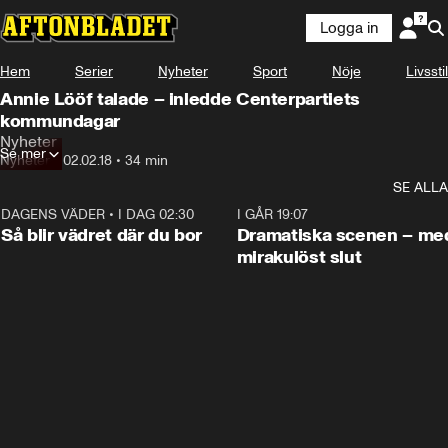
Logga in
Hem
Serier
Nyheter
Sport
Nöje
Livsstil
Annie Lööf talade – inledde Centerpartiets
kommundagar
Nyheter
Se mer
Nyheter
•
02.02.18
•
34 min
SE ALLA
DAGENS VÄDER
•
I DAG 02:30
1:06
I GÅR 19:07
Så blir vädret där du bor
Dramatiska scenen – me
mirakulöst slut