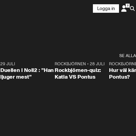
Logga in
SE ALLA
9
29 JULI
0:47
ROCKBJÖRNEN
•
28 JULI
0:15
ROCKBJÖRN
Duellen i Noll2 : ”Han
Rockbjörnen-quiz:
Hur väl kä
ljuger mest”
Katia VS Pontus
Pontus?