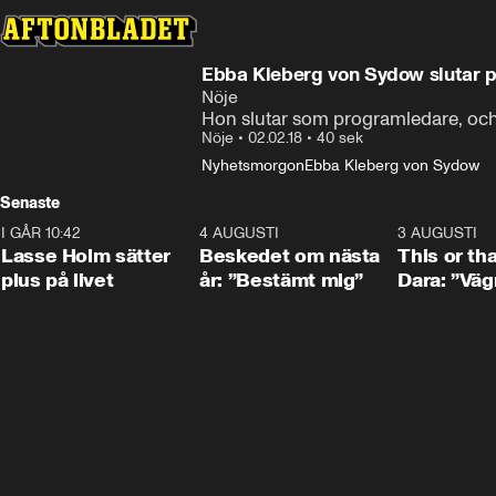
Ebba Kleberg von Sydow slutar 
Nöje
Hon slutar som programledare, och
Nöje
•
02.02.18
•
40 sek
Nyhetsmorgon
Ebba Kleberg von Sydow
Senaste
I GÅR 10:42
1:04
4 AUGUSTI
0:24
3 AUGUSTI
Lasse Holm sätter
Beskedet om nästa
This or th
plus på livet
år: ”Bestämt mig”
Dara: ”Väg