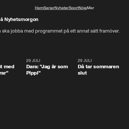
Hem
Serier
Nyheter
Sport
Nöje
Mer
Livsstil
på Nyhetsmorgon
 ska jobba med programmet på ett annat sätt framöver.
1:02
29 JULI
0:41
29 JULI
0:3
at med
Dara: ”Jag är som
Då tar sommaren
rar”
Pippi”
slut