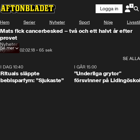
Logga in
Hem
Serier
Nyheter
Sport
Nöje
Livsstil
Mats fick cancerbesked – två och ett halvt år efter
provet
Nyheter
Se mer
Nyheter
•
02.02.18
•
65 sek
SE ALLA
I DAG 10:40
1:01
I GÅR 15:00
Rituals släppte
”Underliga grytor"
bebisparfym: ”Sjukaste”
försvinner på Lidingösko