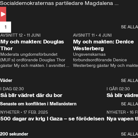
Socialdemokraternas partiledare Magdalena 
Andersson till svars.
1
SE ALLA
AVSNITT 12
•
11 JUNI
26:27
AVSNITT 11
•
4 JUNI
2
My och makten: Douglas
My och makten: Denice
Thor
Westerberg
Moderata ungdomsförbundet 
Ungsvenskarnas 
(MUF:s) ordförande Douglas Thor 
förbundsordförande Denice 
gästar My och makten. I avsnittet 
Westerberg gästar My och makten.
diskuteras tonårsutvisningarna och 
avsnittet diskuteras migrationsfrå
hur Moderaterna ska locka väljare till 
och hur SD ska locka kvinnliga 
Väder
SE ALLA
valet i höst. 
väljare. 
I DAG 02:30
1:06
I GÅR 02:30
Så blir vädret där du bor
Så blir vädr
Senaste om konflikten i Mellanöstern
SE ALLA
NYHETER
•
17 FEB. 2025
0:45
NYHETER
•
16 F
500 dagar av krig i Gaza – se förödelsen
Nya vapen ti
200 sekunder
SE ALLA