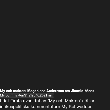
My och makten: Magdalena Andersson om Jimmie-hånet
My och makten
S1 E1
23.10.25
21 min
I det första avsnittet av ”My och Makten” ställer 
inrikespolitiska kommentatorn My Rohwedder 