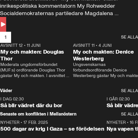
inrikespolitiska kommentatorn My Rohwedder 
Socialdemokraternas partiledare Magdalena 
Andersson till svars.
1
SE ALLA
AVSNITT 12
•
11 JUNI
26:27
AVSNITT 11
•
4 JUNI
2
My och makten: Douglas
My och makten: Denice
Thor
Westerberg
Moderata ungdomsförbundet 
Ungsvenskarnas 
(MUF:s) ordförande Douglas Thor 
förbundsordförande Denice 
gästar My och makten. I avsnittet 
Westerberg gästar My och makten.
diskuteras tonårsutvisningarna och 
avsnittet diskuteras migrationsfrå
hur Moderaterna ska locka väljare till 
och hur SD ska locka kvinnliga 
Väder
SE ALLA
valet i höst. 
väljare. 
I DAG 02:30
1:06
I GÅR 02:30
Så blir vädret där du bor
Så blir vädr
Senaste om konflikten i Mellanöstern
SE ALLA
NYHETER
•
17 FEB. 2025
0:45
NYHETER
•
16 F
500 dagar av krig i Gaza – se förödelsen
Nya vapen ti