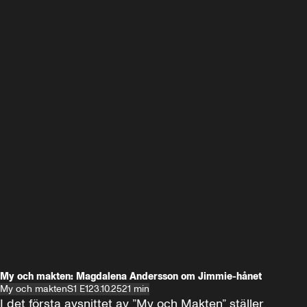
My och makten: Magdalena Andersson om Jimmie-hånet
My och makten
S1 E1
23.10.25
21 min
I det första avsnittet av ”My och Makten” ställer 