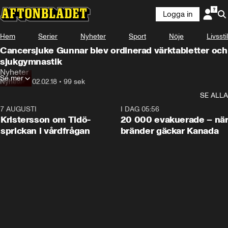
Logga in
Hem
Serier
Nyheter
Sport
Nöje
Livsstil
Cancersjuke Gunnar blev ordinerad värktabletter och
sjukgymnastik
Nyheter
Se mer
Nyheter
•
02.02.18
•
99 sek
SE ALLA
7 AUGUSTI
0:42
I DAG 05:56
Kristersson om Tidö-
20 000 evakuerade – nä
sprickan i vårdfrågan
bränder gäckar Kanada