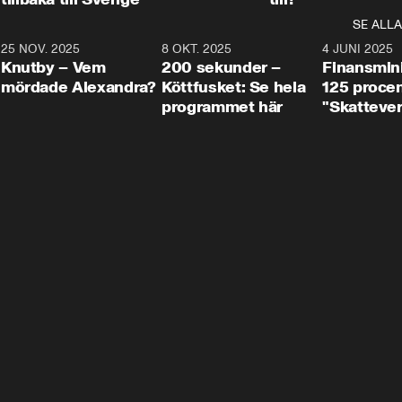
SE ALLA
3
25 NOV. 2025
31:05
8 OKT. 2025
4:29
4 JUNI 2025
Knutby – Vem
200 sekunder –
Finansmin
mördade Alexandra?
Köttfusket: Se hela
125 procent
programmet här
"Skattever
viktig uppg