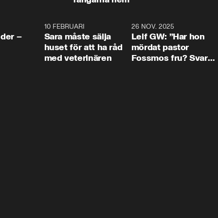
4:24
10 FEBRUARI
4:13
26 NOV. 2025
8:1
der –
Sara måste sälja
Leif GW: ”Har hon
huset för att ha råd
mördat pastor
med veterinären
Fossmos fru? Svar
nej.”