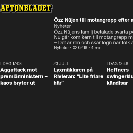
Özz Nûjen till motangrepp efter 
Nyheter
Özz Nûjens familj betalade svarta pe
Nu går komikern till motangrepp mot
– Det är ren och skär lögn när folk 
Nyheter
•
02.02.18
•
4 min
I DAG 17:08
0:37
23 JULI
2:02
I DAG 13:46
Äggattack mot
Lyxmäklaren på
Heffners
premiärministern –
Rivieran: "Lite friare
swingerklu
kaos bryter ut
här"
kändisar