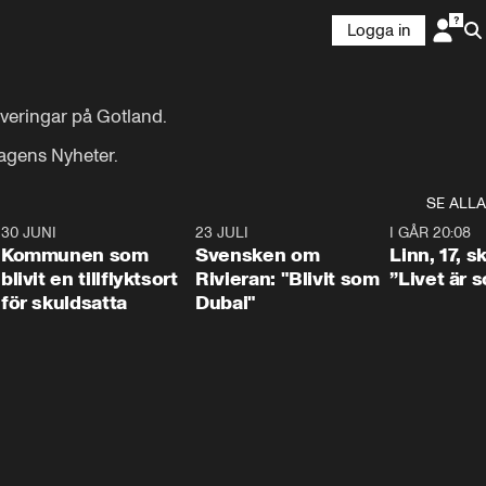
Logga in
eringar på Gotland.

Dagens Nyheter.
SE ALLA
7
30 JUNI
1:24
23 JULI
1:42
I GÅR 20:08
Kommunen som
Svensken om
Linn, 17, s
blivit en tillflyktsort
Rivieran: "Blivit som
”Livet är 
för skuldsatta
Dubai"