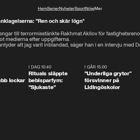
Hem
Serier
Nyheter
Sport
Nöje
Mer
Livsstil
anklagelserna: ”Ren och skär lögn”
ngar till terrormisstänkte Rakhmat Akilov för fastighetsrenov
 medierna efter uppgifterna.

antyder att jag varit inblandad, säger han i en intervju med 
0:55
I DAG 10:40
1:01
I GÅR 15:00
1:0
Rituals släppte
”Underliga grytor"
bb lockar
bebisparfym:
försvinner på
”Sjukaste”
Lidingöskolor