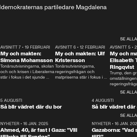
aldemokraternas partiledare Magdalena 
SE ALLA
7
AVSNITT 7
•
19 FEBRUARI
24:30
AVSNITT 6
•
12 FEBRUARI
27:30
AVSNITT 5
•
My och makten:
My och makten: Ulf
My och ma
Simona Mohamsson
Kristersson
Elisabeth
 
Tonårsutvisningarna, skolan 
Tonårsutvisningarna, 
Ringqvist
och och krisen i Liberalerna 
regeringsfrågan och 
Trump, den gr
står i fokus i det sjunde 
matpriserna står i fokus i 
omställningen
avsnittet av ”My och 
det sjätte avsnittet av ”My 
regeringsfråga
makten”. Se när 
och makten”. Se när 
centrum i det 
SE ALLA
Aftonbladets inrikespolitiska 
Aftonbladets inrikespolitiska 
avsnittet av ”
kommentator My 
kommentator My 
6
5 AUGUSTI
1:06
4 AUGUSTI
Makten”. Se nä
Rohwedder ställer 
Rohwedder ställer 
Så blir vädret där du bor
Så blir vädret där
Aftonbladets in
utbildnings- och 
statsminister Ulf Kristersson 
kommentator 
SE ALLA
integrationsminister Simona 
till svars.
Rohwedder stäl
Mohamsson till svars.
Centerpartiets
2
NYHETER
•
16 JAN. 2025
1:01
NYHETER
•
16 JAN. 20
Thand Ring till
Ahmed, 40, är fast i Gaza: ”Vill
Gazaborna: ”Vad s
tillbaka till Sverige”
till?”