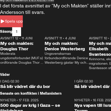
My och makten
S1 E1
23.10.25
21 min
I det första avsnittet av ”My och Makten” ställe
Andersson till svars.
Spela upp
1
Säsong
AVSNITT 12
•
11 JUNI
26:27
AVSNITT 11
•
4 JUNI
23:40
AVSNITT 10
•
My och makten:
My och makten:
My och ma
Douglas Thor
Denice Westerberg
Elisabeth
Moderata 
Ungsvenskarnas 
Svantess
ungdomsförbundet (MUF:s) 
förbundsordförande Denice 
Kvinnorna, ek
ordförande Douglas Thor 
Westerberg gästar My och 
migrationen. E
gästar My och makten. I 
makten. I avsnittet 
Svantesson stäl
avsnittet diskuteras 
diskuteras migrationsfrågan 
när finansmini
Väder
tonårsutvisningarna och hur 
och hur SD ska locka 
Moderaterna ska locka 
kvinnliga väljare. 
I DAG 02:30
1:06
I GÅR 02:30
väljare till valet i höst. 
Så blir vädret där du bor
Så blir vädret där
Senaste om konflikten i Mellanöstern
NYHETER
•
17 FEB. 2025
0:45
NYHETER
•
16 FEB. 20
500 dagar av krig i Gaza – se
Nya vapen till Isr
förödelsen
Trump