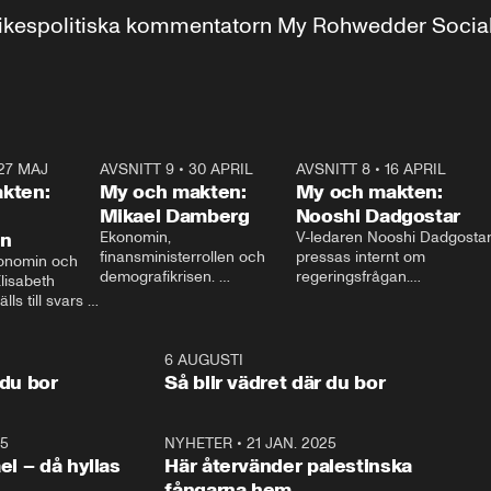
r inrikespolitiska kommentatorn My Rohwedder Soci
27 MAJ
3:51
AVSNITT 9
•
30 APRIL
24:00
AVSNITT 8
•
16 APRIL
25:1
kten:
My och makten:
My och makten:
Mikael Damberg
Nooshi Dadgostar
on
Ekonomin, 
V-ledaren Nooshi Dadgostar
finansministerrollen och 
pressas internt om 
onomin och 
demografikrisen. 
regeringsfrågan.

lisabeth 
Oppositionen ställs till svars 
I Aftonbladets 
ls till svars 
när Socialdemokraternas 
partiledarutfrågning ”My 
stern gästar 
Mikael Damberg gästar My 
och Makten” sätter hon ner 
My och Makten. 
och Makten. 
foten mot kritikerna:

1:06
6 AUGUSTI
1:0
– Vi ställer upp i val. Ska vi 
 du bor
Så blir vädret där du bor
vara med så sitter vi förstås 
25
1:22
NYHETER
•
21 JAN. 2025
0:5
ael – då hyllas
Här återvänder palestinska
fångarna hem