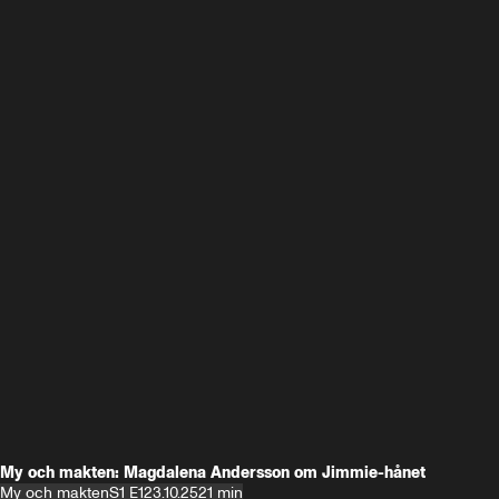
My och makten: Magdalena Andersson om Jimmie-hånet
My och makten
S1 E1
23.10.25
21 min