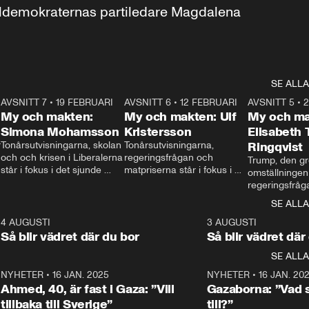
aldemokraternas partiledare Magdalena 
SE ALLA
7
AVSNITT 7
•
19 FEBRUARI
24:30
AVSNITT 6
•
12 FEBRUARI
27:30
AVSNITT 5
•
My och makten:
My och makten: Ulf
My och ma
Simona Mohamsson
Kristersson
Elisabeth
 
Tonårsutvisningarna, skolan 
Tonårsutvisningarna, 
Ringqvist
och och krisen i Liberalerna 
regeringsfrågan och 
Trump, den gr
står i fokus i det sjunde 
matpriserna står i fokus i 
omställningen
avsnittet av ”My och 
det sjätte avsnittet av ”My 
regeringsfråga
makten”. Se när 
och makten”. Se när 
centrum i det 
SE ALLA
Aftonbladets inrikespolitiska 
Aftonbladets inrikespolitiska 
avsnittet av ”
kommentator My 
kommentator My 
6
4 AUGUSTI
1:06
3 AUGUSTI
Makten”. Se nä
Rohwedder ställer 
Rohwedder ställer 
Så blir vädret där du bor
Så blir vädret där
Aftonbladets in
utbildnings- och 
statsminister Ulf Kristersson 
kommentator 
SE ALLA
integrationsminister Simona 
till svars.
Rohwedder stäl
Mohamsson till svars.
Centerpartiets
2
NYHETER
•
16 JAN. 2025
1:01
NYHETER
•
16 JAN. 20
Thand Ring till
Ahmed, 40, är fast i Gaza: ”Vill
Gazaborna: ”Vad s
tillbaka till Sverige”
till?”