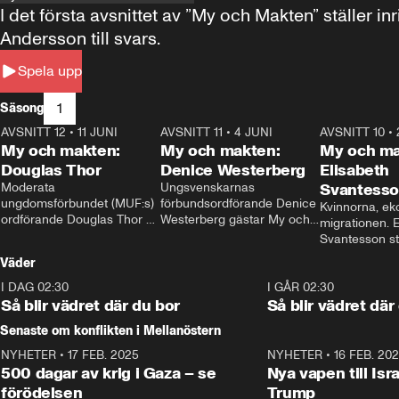
I det första avsnittet av ”My och Makten” ställe
Andersson till svars.
Spela upp
1
Säsong
AVSNITT 12
•
11 JUNI
26:27
AVSNITT 11
•
4 JUNI
23:40
AVSNITT 10
•
My och makten:
My och makten:
My och ma
Douglas Thor
Denice Westerberg
Elisabeth
Moderata 
Ungsvenskarnas 
Svantess
ungdomsförbundet (MUF:s) 
förbundsordförande Denice 
Kvinnorna, ek
ordförande Douglas Thor 
Westerberg gästar My och 
migrationen. E
gästar My och makten. I 
makten. I avsnittet 
Svantesson stäl
avsnittet diskuteras 
diskuteras migrationsfrågan 
när finansmini
Väder
tonårsutvisningarna och hur 
och hur SD ska locka 
Moderaterna ska locka 
kvinnliga väljare. 
I DAG 02:30
1:06
I GÅR 02:30
väljare till valet i höst. 
Så blir vädret där du bor
Så blir vädret där
Senaste om konflikten i Mellanöstern
NYHETER
•
17 FEB. 2025
0:45
NYHETER
•
16 FEB. 20
500 dagar av krig i Gaza – se
Nya vapen till Isr
förödelsen
Trump