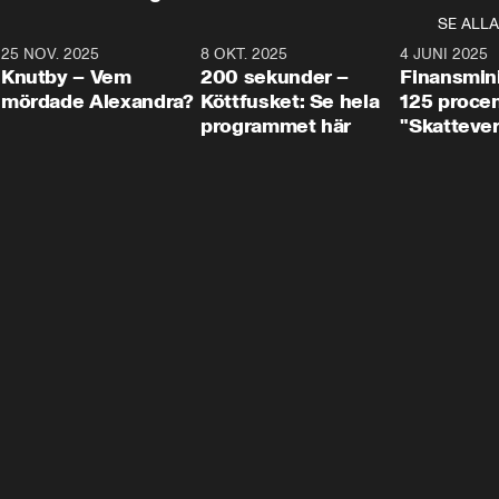
SE ALLA
3
25 NOV. 2025
31:05
8 OKT. 2025
4:29
4 JUNI 2025
Knutby – Vem
200 sekunder –
Finansmin
mördade Alexandra?
Köttfusket: Se hela
125 procent
programmet här
"Skattever
viktig uppg