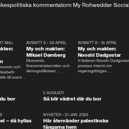
r inrikespolitiska kommentatorn My Rohwedder Soci
27 MAJ
3:51
AVSNITT 9
•
30 APRIL
24:00
AVSNITT 8
•
16 APRIL
25:1
kten:
My och makten:
My och makten:
Mikael Damberg
Nooshi Dadgostar
on
Ekonomin, 
V-ledaren Nooshi Dadgostar
finansministerrollen och 
pressas internt om 
onomin och 
demografikrisen. 
regeringsfrågan.

lisabeth 
Oppositionen ställs till svars 
I Aftonbladets 
ls till svars 
när Socialdemokraternas 
partiledarutfrågning ”My 
stern gästar 
Mikael Damberg gästar My 
och Makten” sätter hon ner 
My och Makten. 
och Makten. 
foten mot kritikerna:

1:06
5 AUGUSTI
1:0
– Vi ställer upp i val. Ska vi 
 du bor
Så blir vädret där du bor
vara med så sitter vi förstås 
25
1:22
NYHETER
•
21 JAN. 2025
0:5
ael – då hyllas
Här återvänder palestinska
fångarna hem