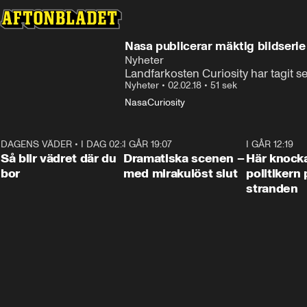
Nasa publicerar mäktig bildserie
Nyheter
Landfarkosten Curiosity har tagit 
Nyheter
•
02.02.18
•
51 sek
Nasa
Curiosity
DAGENS VÄDER
•
I DAG 02:30
1:06
I GÅR 19:07
0:42
I GÅR 12:19
Så blir vädret där du
Dramatiska scenen –
Här knock
bor
med mirakulöst slut
politikern 
stranden