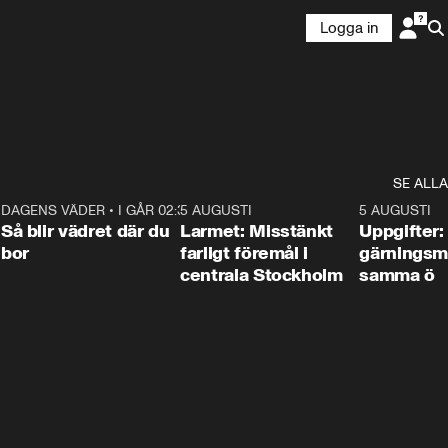
Logga in
SE ALLA
1
DAGENS VÄDER
•
I GÅR 02:30
1:06
5 AUGUSTI
0:35
5 AUGUSTI
Så blir vädret där du
Larmet: Misstänkt
Uppgifter:
bor
farligt föremål i
gärningsm
centrala Stockholm
samma ö