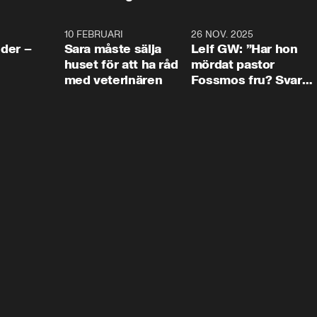
4:24
10 FEBRUARI
4:13
26 NOV. 2025
8:1
der –
Sara måste sälja
Leif GW: ”Har hon
huset för att ha råd
mördat pastor
med veterinären
Fossmos fru? Svar
nej.”