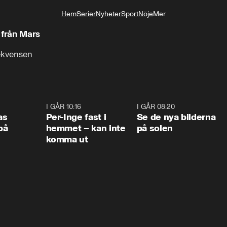
Hem
Serier
Nyheter
Sport
Nöje
Mer
Livsstil
 från Mars
sekvensen
0:45
I GÅR 10:16
1:26
I GÅR 08:20
0:3
as
Per-Inge fast i
Se de nya bilderna
på
hemmet – kan inte
på solen
komma ut