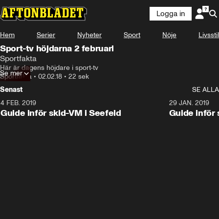
Logga in
Hem
Serier
Nyheter
Sport
Nöje
Livsstil
Sport-tv höjdarna 2 februari
Sportfakta
Här är dagens höjdare i sport-tv
Se mer
Sportfakta
•
02.02.18
•
22 sek
Senast
SE ALLA
4 FEB. 2019
0:48
29 JAN. 2019
Guide inför skid-VM i Seefeld
Guide inför