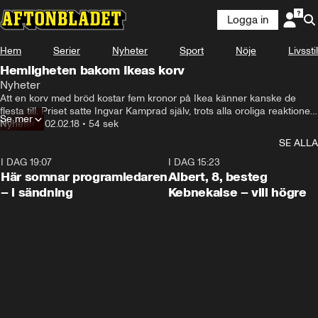
Logga in
Hem
Serier
Nyheter
Sport
Nöje
Livsstil
Hemligheten bakom Ikeas korv
Nyheter
Att en korv med bröd kostar fem kronor på Ikea känner kanske de 
flesta till. Priset satte Ingvar Kamprad själv, trots alla oroliga reaktioner. 
Se mer
Beslutet är nedskrivet i möbelguruns testamente.
Nyheter
•
02.02.18
•
54 sek
SE ALLA
I DAG 19:07
0:45
I DAG 15:23
Här somnar programledaren
Albert, 8, besteg
– i sändning
Kebnekaise – vill högre