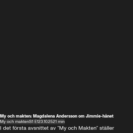
My och makten: Magdalena Andersson om Jimmie-hånet
My och makten
S1 E1
23.10.25
21 min
I det första avsnittet av ”My och Makten” ställer 