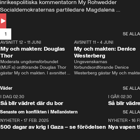
inrikespolitiska kommentatorn My Rohwedder 
Socialdemokraternas partiledare Magdalena 
Andersson till svars.
1
SE ALLA
AVSNITT 12
•
11 JUNI
26:27
AVSNITT 11
•
4 JUNI
2
My och makten: Douglas
My och makten: Denice
Thor
Westerberg
Moderata ungdomsförbundet 
Ungsvenskarnas 
(MUF:s) ordförande Douglas Thor 
förbundsordförande Denice 
gästar My och makten. I avsnittet 
Westerberg gästar My och makten.
diskuteras tonårsutvisningarna och 
avsnittet diskuteras migrationsfrå
hur Moderaterna ska locka väljare till 
och hur SD ska locka kvinnliga 
Väder
SE ALLA
valet i höst. 
väljare. 
I DAG 02:30
1:06
I GÅR 02:30
Så blir vädret där du bor
Så blir vädr
Senaste om konflikten i Mellanöstern
SE ALLA
NYHETER
•
17 FEB. 2025
0:45
NYHETER
•
16 F
500 dagar av krig i Gaza – se förödelsen
Nya vapen ti