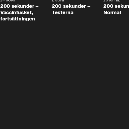
24 JUNI
5:00
2 JUNI
4:23
20 APRIL
200 sekunder –
200 sekunder –
200 sekun
Vaccinfusket,
Testerna
Normal
fortsättningen