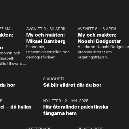
27 MAJ
3:51
AVSNITT 9
•
30 APRIL
24:00
AVSNITT 8
•
16 APRIL
25:1
kten:
My och makten:
My och makten:
Mikael Damberg
Nooshi Dadgostar
on
Ekonomin, 
V-ledaren Nooshi Dadgostar
finansministerrollen och 
pressas internt om 
onomin och 
demografikrisen. 
regeringsfrågan.

lisabeth 
Oppositionen ställs till svars 
I Aftonbladets 
ls till svars 
när Socialdemokraternas 
partiledarutfrågning ”My 
stern gästar 
Mikael Damberg gästar My 
och Makten” sätter hon ner 
My och Makten. 
och Makten. 
foten mot kritikerna:

1:06
8 AUGUSTI
1:0
– Vi ställer upp i val. Ska vi 
 du bor
Så blir vädret där du bor
vara med så sitter vi förstås 
25
1:22
NYHETER
•
21 JAN. 2025
0:5
ael – då hyllas
Här återvänder palestinska
fångarna hem