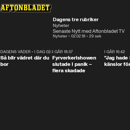
Dagens tre rubriker
Nyheter
Senaste Nytt med Aftonbladet TV
Nyheter
•
02.02.18
•
29 sek
DAGENS VÄDER
•
I DAG 02:30
1:06
I GÅR 18:37
0:42
I GÅR 16:42
Så blir vädret där du
Fyrverkerishowen
”Jag hade 
bor
slutade i panik –
känslor fö
flera skadade