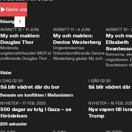
Spela upp
1
Säsong
AVSNITT 12
•
11 JUNI
26:27
AVSNITT 11
•
4 JUNI
23:40
AVSNITT 10
•
My och makten:
My och makten:
My och ma
Douglas Thor
Denice Westerberg
Elisabeth
Moderata 
Ungsvenskarnas 
Svantess
ungdomsförbundet (MUF:s) 
förbundsordförande Denice 
Kvinnorna, ek
ordförande Douglas Thor 
Westerberg gästar My och 
migrationen. E
gästar My och makten. I 
makten. I avsnittet 
Svantesson stäl
avsnittet diskuteras 
diskuteras migrationsfrågan 
när finansmini
Väder
tonårsutvisningarna och hur 
och hur SD ska locka 
Moderaterna ska locka 
kvinnliga väljare. 
I DAG 02:30
1:06
I GÅR 02:30
väljare till valet i höst. 
Så blir vädret där du bor
Så blir vädret där
Senaste om konflikten i Mellanöstern
NYHETER
•
17 FEB. 2025
0:45
NYHETER
•
16 FEB. 20
500 dagar av krig i Gaza – se
Nya vapen till Isr
förödelsen
Trump
200 sekunder