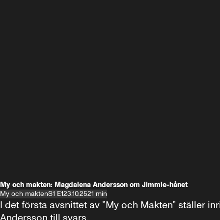
My och makten: Magdalena Andersson om Jimmie-hånet
My och makten
S1 E1
23.10.25
21 min
I det första avsnittet av ”My och Makten” ställe
Andersson till svars.