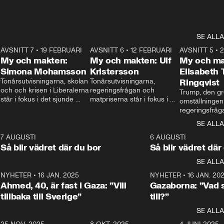
SE ALLA
7
AVSNITT 7
•
19 FEBRUARI
24:30
AVSNITT 6
•
12 FEBRUARI
27:30
AVSNITT 5
•
My och makten:
My och makten: Ulf
My och ma
Simona Mohamsson
Kristersson
Elisabeth
 
Tonårsutvisningarna, skolan 
Tonårsutvisningarna, 
Ringqvist
och och krisen i Liberalerna 
regeringsfrågan och 
Trump, den gr
står i fokus i det sjunde 
matpriserna står i fokus i 
omställningen
avsnittet av ”My och 
det sjätte avsnittet av ”My 
regeringsfråga
makten”. Se när 
och makten”. Se när 
centrum i det 
SE ALLA
Aftonbladets inrikespolitiska 
Aftonbladets inrikespolitiska 
avsnittet av ”
kommentator My 
kommentator My 
6
7 AUGUSTI
1:06
6 AUGUSTI
Makten”. Se nä
Rohwedder ställer 
Rohwedder ställer 
Så blir vädret där du bor
Så blir vädret där
Aftonbladets in
utbildnings- och 
statsminister Ulf Kristersson 
kommentator 
SE ALLA
integrationsminister Simona 
till svars.
Rohwedder stäl
Mohamsson till svars.
Centerpartiets
2
NYHETER
•
16 JAN. 2025
1:01
NYHETER
•
16 JAN. 20
Thand Ring till
Ahmed, 40, är fast i Gaza: ”Vill
Gazaborna: ”Vad s
tillbaka till Sverige”
till?”
SE ALLA