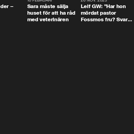
4:24
10 FEBRUARI
4:13
26 NOV. 2025
8:1
der –
Sara måste sälja
Leif GW: ”Har hon
huset för att ha råd
mördat pastor
med veterinären
Fossmos fru? Svar
nej.”