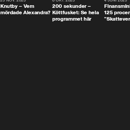
3
25 NOV. 2025
31:05
8 OKT. 2025
4:29
4 JUNI 2025
Knutby – Vem
200 sekunder –
Finansmin
mördade Alexandra?
Köttfusket: Se hela
125 procent
programmet här
"Skattever
viktig uppg