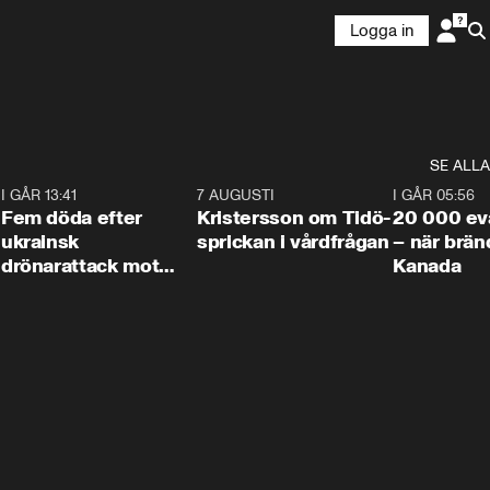
Logga in
SE ALLA
1
I GÅR 13:41
0:29
7 AUGUSTI
0:42
I GÅR 05:56
Fem döda efter
Kristersson om Tidö-
20 000 ev
ukrainsk
sprickan i vårdfrågan
– när brän
drönarattack mot
Kanada
bostadshus