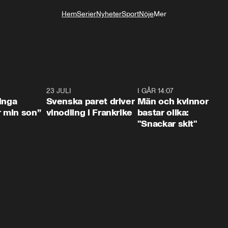
Hem
Serier
Nyheter
Sport
Nöje
Mer
Livsstil
1:36
23 JULI
1:52
I GÅR 14:07
1:1
inga
Svenska paret driver
Män och kvinnor
r min son”
vinodling i Frankrike
bastar olika:
"Snackar skit"