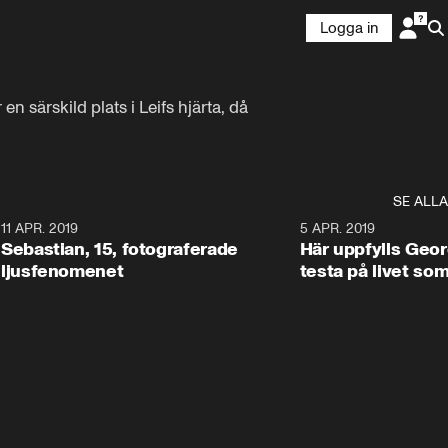
Logga in
särskild plats i Leifs hjärta, då 
SE ALLA
0
11 APR. 2019
0:45
5 APR. 2019
Sebastian, 15, fotograferade
Här uppfylls Geor
ljusfenomenet
testa på livet so