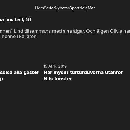
Hem
Serier
Nyheter
Sport
Nöje
Mer
Livsstil
 hos Leif, 58
en” Lind tillsammans med sina älgar. Och älgen Olivia har en 
henne i källaren.
0:44
15 APR. 2019
0:4
ssica alla gäster
Här myser turturduvorna utanför
op
Nils fönster