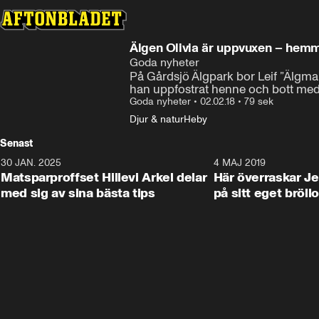
Älgen Olivia är uppvuxen – hemma
Goda nyheter
På Gårdsjö Älgpark bor Leif ”Älgmann
han uppfostrat henne och bott med 
Goda nyheter
•
02.02.18
•
79 sek
Djur & natur
Heby
Senast
30 JAN. 2025
0:59
4 MAJ 2019
Matsparproffset Hillevi Arkel delar
Här överraskar Je
med sig av sina bästa tips
på sitt eget bröll