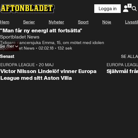
Logga in
Hem
Serier
Nyheter
Sport
Nöje
Livsstil
"Man får ny energi att fortsätta"
Sportbladet News
Tidigare cancersjuka Emma, 15, om mötet med idolen
Se mer
Sportbladet News
•
02.02.18
•
132 sek
Senast
SE ALLA
EUROPA LEAGUE
•
20 MAJ
1:32
EUROPA LEAG
Victor Nilsson Lindelöf vinner Europa
Självmål frå
League med sitt Aston Villa