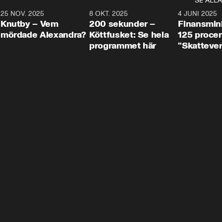
SE ALLA
3
25 NOV. 2025
31:05
8 OKT. 2025
4:29
4 JUNI 2025
Knutby – Vem
200 sekunder –
Finansmin
mördade Alexandra?
Köttfusket: Se hela
125 procent
programmet här
"Skattever
viktig uppg