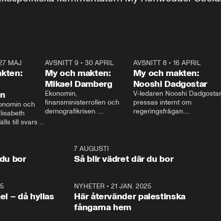
27 MAJ
3:51
AVSNITT 9
•
30 APRIL
24:00
AVSNITT 8
•
16 APRIL
25:1
kten:
My och makten:
My och makten:
Mikael Damberg
Nooshi Dadgostar
on
Ekonomin, 
V-ledaren Nooshi Dadgostar
finansministerrollen och 
pressas internt om 
onomin och 
demografikrisen. 
regeringsfrågan.

lisabeth 
Oppositionen ställs till svars 
I Aftonbladets 
ls till svars 
när Socialdemokraternas 
partiledarutfrågning ”My 
stern gästar 
Mikael Damberg gästar My 
och Makten” sätter hon ner 
My och Makten. 
och Makten. 
foten mot kritikerna:

1:06
7 AUGUSTI
1:0
– Vi ställer upp i val. Ska vi 
 du bor
Så blir vädret där du bor
vara med så sitter vi förstås 
25
1:22
NYHETER
•
21 JAN. 2025
0:5
ael – då hyllas
Här återvänder palestinska
fångarna hem