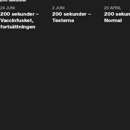
200 sekunder
24 JUNI
5:00
2 JUNI
4:23
20 APRIL
200 sekunder –
200 sekunder –
200 sekun
Vaccinfusket,
Testerna
Normal
fortsättningen