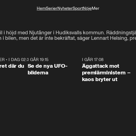
Hem
Serier
Nyheter
Sport
Nöje
Mer
Livsstil
l i höjd med Njutånger i Hudiksvalls kommun. Räddningstjänst
n i bilen, men det är inte bekräftat, säger Lennart Helsing, 
ER
•
I DAG 02:30
1:06
I GÅR 19:15
0:36
I GÅR 17:08
0:3
ret där du
Se de nya UFO-
Äggattack mot
bilderna
premiärministern –
kaos bryter ut