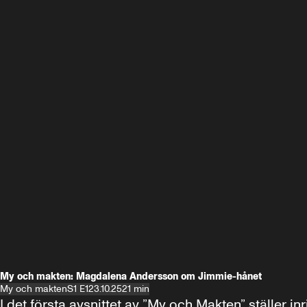
My och makten: Magdalena Andersson om Jimmie-hånet
My och makten
S1 E1
23.10.25
21 min
I det första avsnittet av ”My och Makten” ställe