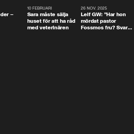
4:24
10 FEBRUARI
4:13
26 NOV. 2025
8:1
der –
Sara måste sälja
Leif GW: ”Har hon
huset för att ha råd
mördat pastor
med veterinären
Fossmos fru? Svar
nej.”