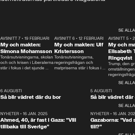
SE ALLA
7
AVSNITT 7
•
19 FEBRUARI
24:30
AVSNITT 6
•
12 FEBRUARI
27:30
AVSNITT 5
•
My och makten:
My och makten: Ulf
My och ma
Simona Mohamsson
Kristersson
Elisabeth
 
Tonårsutvisningarna, skolan 
Tonårsutvisningarna, 
Ringqvist
och och krisen i Liberalerna 
regeringsfrågan och 
Trump, den gr
står i fokus i det sjunde 
matpriserna står i fokus i 
omställningen
avsnittet av ”My och 
det sjätte avsnittet av ”My 
regeringsfråga
makten”. Se när 
och makten”. Se när 
centrum i det 
SE ALLA
Aftonbladets inrikespolitiska 
Aftonbladets inrikespolitiska 
avsnittet av ”
kommentator My 
kommentator My 
6
6 AUGUSTI
1:06
5 AUGUSTI
Makten”. Se nä
Rohwedder ställer 
Rohwedder ställer 
Så blir vädret där du bor
Så blir vädret där
Aftonbladets in
utbildnings- och 
statsminister Ulf Kristersson 
kommentator 
SE ALLA
integrationsminister Simona 
till svars.
Rohwedder stäl
Mohamsson till svars.
Centerpartiets
2
NYHETER
•
16 JAN. 2025
1:01
NYHETER
•
16 JAN. 20
Thand Ring till
Ahmed, 40, är fast i Gaza: ”Vill
Gazaborna: ”Vad s
tillbaka till Sverige”
till?”