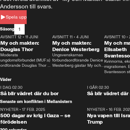
Andersson till svars.
Spela upp
1
Säsong
AVSNITT 12
•
11 JUNI
26:27
AVSNITT 11
•
4 JUNI
23:40
AVSNITT 10
•
My och makten:
My och makten:
My och ma
Douglas Thor
Denice Westerberg
Elisabeth
Moderata 
Ungsvenskarnas 
Svantess
ungdomsförbundet (MUF:s) 
förbundsordförande Denice 
Kvinnorna, ek
ordförande Douglas Thor 
Westerberg gästar My och 
migrationen. E
gästar My och makten. I 
makten. I avsnittet 
Svantesson stäl
avsnittet diskuteras 
diskuteras migrationsfrågan 
när finansmini
Väder
tonårsutvisningarna och hur 
och hur SD ska locka 
Moderaterna ska locka 
kvinnliga väljare. 
I DAG 02:30
1:06
I GÅR 02:30
väljare till valet i höst. 
Så blir vädret där du bor
Så blir vädret där
Senaste om konflikten i Mellanöstern
NYHETER
•
17 FEB. 2025
0:45
NYHETER
•
16 FEB. 20
500 dagar av krig i Gaza – se
Nya vapen till Isr
förödelsen
Trump