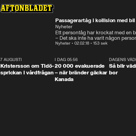
Passagerartåg i kollision med bil
Nyheter
Ett persontåg har krockat med en bi
– Det ska inte ha varit någon perso
Nyheter
•
02.02.18
•
153 sek
7 AUGUSTI
0:42
I DAG 05:56
0:38
DAGENS VÄD
Kristersson om Tidö-
20 000 evakuerade
Så blir väd
sprickan i vårdfrågan
– när bränder gäckar
bor
Kanada