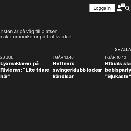
Logga in
en är på väg till platsen.

presskommunikatör på Trafikverket.
SE ALLA
7
23 JULI
2:02
I GÅR 13:46
0:55
I GÅR 10:40
Lyxmäklaren på
Heffners
Rituals sl
Rivieran: "Lite friare
swingerklubb lockar
bebisparf
här"
kändisar
”Sjukaste”