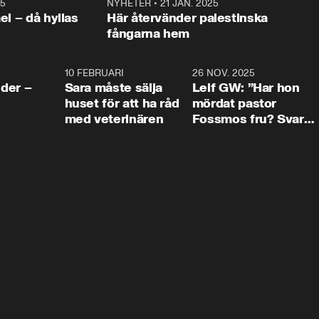
25
1:22
NYHETER
•
21 JAN. 2025
0:5
ael – då hyllas
Här återvänder palestinska
fångarna hem
4:24
10 FEBRUARI
4:13
26 NOV. 2025
8:1
der –
Sara måste sälja
Leif GW: ”Har hon
huset för att ha råd
mördat pastor
med veterinären
Fossmos fru? Svar
nej.”