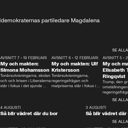
aldemokraternas partiledare Magdalena 
SE ALLA
7
AVSNITT 7
•
19 FEBRUARI
24:30
AVSNITT 6
•
12 FEBRUARI
27:30
AVSNITT 5
•
My och makten:
My och makten: Ulf
My och ma
Simona Mohamsson
Kristersson
Elisabeth
 
Tonårsutvisningarna, skolan 
Tonårsutvisningarna, 
Ringqvist
och och krisen i Liberalerna 
regeringsfrågan och 
Trump, den gr
står i fokus i det sjunde 
matpriserna står i fokus i 
omställningen
avsnittet av ”My och 
det sjätte avsnittet av ”My 
regeringsfråga
makten”. Se när 
och makten”. Se när 
centrum i det 
SE ALLA
Aftonbladets inrikespolitiska 
Aftonbladets inrikespolitiska 
avsnittet av ”
kommentator My 
kommentator My 
6
4 AUGUSTI
1:06
3 AUGUSTI
Makten”. Se nä
Rohwedder ställer 
Rohwedder ställer 
Så blir vädret där du bor
Så blir vädret där
Aftonbladets in
utbildnings- och 
statsminister Ulf Kristersson 
kommentator 
SE ALLA
integrationsminister Simona 
till svars.
Rohwedder stäl
Mohamsson till svars.