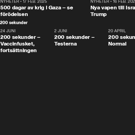
NYHETER
•
17 FEB. 2025
0:45
NYHETER
•
16 FEB. 20
500 dagar av krig i Gaza – se
Nya vapen till Isr
förödelsen
Trump
200 sekunder
24 JUNI
5:00
2 JUNI
4:23
20 APRIL
200 sekunder –
200 sekunder –
200 sekun
Vaccinfusket,
Testerna
Normal
fortsättningen