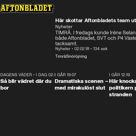
Här skottar Aftonbladets team ut
Nyheter
TIMRÅ. I fredags kunde Iréne Seland
både Aftonbladet, SVT och P4 Väster
tacksamt.
Nyheter
•
02.02.18
•
134 sek
Timrå
Snöröjning
DAGENS VÄDER
•
I DAG 02:30
1:06
I GÅR 19:07
0:42
I GÅR 12:19
Så blir vädret där du
Dramatiska scenen –
Här knock
bor
med mirakulöst slut
politikern 
stranden