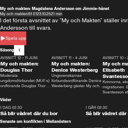
My och makten: Magdalena Andersson om Jimmie-hånet
My och makten
S1 E1
23.10.25
21 min
I det första avsnittet av ”My och Makten” ställe
Andersson till svars.
Spela upp
1
Säsong
AVSNITT 12
•
11 JUNI
26:27
AVSNITT 11
•
4 JUNI
23:40
AVSNITT 10
•
My och makten:
My och makten:
My och ma
Douglas Thor
Denice Westerberg
Elisabeth
Moderata 
Ungsvenskarnas 
Svantess
ungdomsförbundet (MUF:s) 
förbundsordförande Denice 
Kvinnorna, ek
ordförande Douglas Thor 
Westerberg gästar My och 
migrationen. E
gästar My och makten. I 
makten. I avsnittet 
Svantesson stäl
avsnittet diskuteras 
diskuteras migrationsfrågan 
när finansmini
Väder
tonårsutvisningarna och hur 
och hur SD ska locka 
Moderaterna ska locka 
kvinnliga väljare. 
I DAG 02:30
1:06
I GÅR 02:30
väljare till valet i höst. 
Så blir vädret där du bor
Så blir vädret där
Senaste om konflikten i Mellanöstern