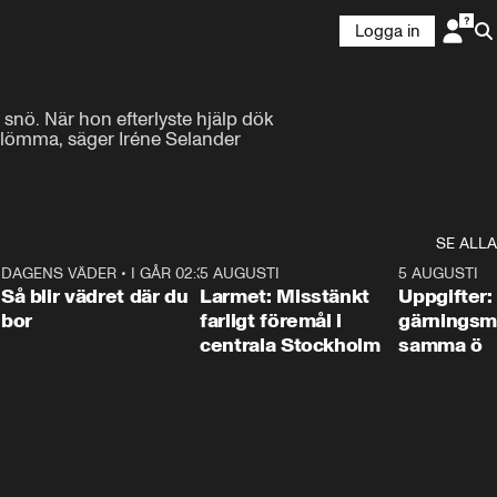
Logga in
snö. När hon efterlyste hjälp dök 
glömma, säger Iréne Selander 
SE ALLA
1
DAGENS VÄDER
•
I GÅR 02:30
1:06
5 AUGUSTI
0:35
5 AUGUSTI
Så blir vädret där du
Larmet: Misstänkt
Uppgifter:
bor
farligt föremål i
gärningsm
centrala Stockholm
samma ö