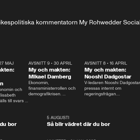
r inrikespolitiska kommentatorn My Rohwedder Soci
27 MAJ
3:51
AVSNITT 9
•
30 APRIL
24:00
AVSNITT 8
•
16 APRIL
25:1
kten:
My och makten:
My och makten:
Mikael Damberg
Nooshi Dadgostar
on
Ekonomin, 
V-ledaren Nooshi Dadgostar
finansministerrollen och 
pressas internt om 
onomin och 
demografikrisen. 
regeringsfrågan.

lisabeth 
Oppositionen ställs till svars 
I Aftonbladets 
ls till svars 
när Socialdemokraternas 
partiledarutfrågning ”My 
stern gästar 
Mikael Damberg gästar My 
och Makten” sätter hon ner 
My och Makten. 
och Makten. 
foten mot kritikerna:

1:06
5 AUGUSTI
1:0
– Vi ställer upp i val. Ska vi 
 du bor
Så blir vädret där du bor
vara med så sitter vi förstås 