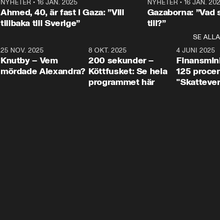
Centerpartiets
2
NYHETER
•
16 JAN. 2025
1:01
NYHETER
•
16 JAN. 20
Thand Ring till
Ahmed, 40, är fast i Gaza: ”Vill
Gazaborna: ”Vad s
tillbaka till Sverige”
till?”
SE ALLA
3
25 NOV. 2025
31:05
8 OKT. 2025
4:29
4 JUNI 2025
Knutby – Vem
200 sekunder –
Finansmin
mördade Alexandra?
Köttfusket: Se hela
125 procent
programmet här
"Skattever
viktig uppg