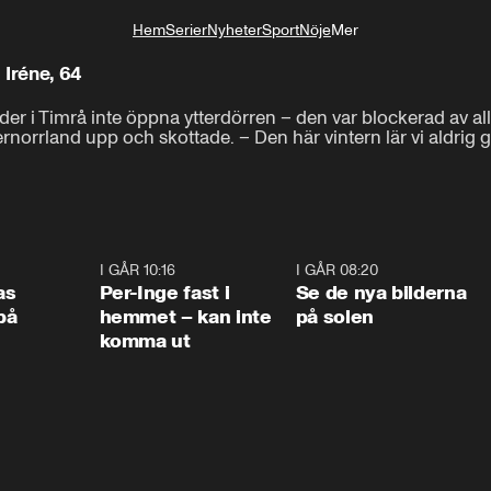
Hem
Serier
Nyheter
Sport
Nöje
Mer
Livsstil
 Iréne, 64
er i Timrå inte öppna ytterdörren – den var blockerad av all 
norrland upp och skottade. – Den här vintern lär vi aldrig 
0:45
I GÅR 10:16
1:26
I GÅR 08:20
0:3
as
Per-Inge fast i
Se de nya bilderna
på
hemmet – kan inte
på solen
komma ut