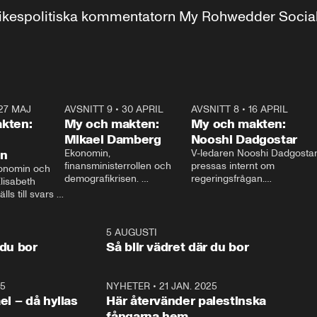
r inrikespolitiska kommentatorn My Rohwedder Soci
27 MAJ
3:51
AVSNITT 9
•
30 APRIL
24:00
AVSNITT 8
•
16 APRIL
25:1
kten:
My och makten:
My och makten:
Mikael Damberg
Nooshi Dadgostar
on
Ekonomin, 
V-ledaren Nooshi Dadgostar
finansministerrollen och 
pressas internt om 
onomin och 
demografikrisen. 
regeringsfrågan.

lisabeth 
Oppositionen ställs till svars 
I Aftonbladets 
ls till svars 
när Socialdemokraternas 
partiledarutfrågning ”My 
stern gästar 
Mikael Damberg gästar My 
och Makten” sätter hon ner 
My och Makten. 
och Makten. 
foten mot kritikerna:

1:06
5 AUGUSTI
1:0
– Vi ställer upp i val. Ska vi 
 du bor
Så blir vädret där du bor
vara med så sitter vi förstås 
25
1:22
NYHETER
•
21 JAN. 2025
0:5
ael – då hyllas
Här återvänder palestinska
fångarna hem