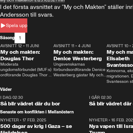
My och makten
S1 E1
23.10.25
21 min
I det första avsnittet av ”My och Makten” ställe
Andersson till svars.
Spela upp
1
Säsong
AVSNITT 12
•
11 JUNI
26:27
AVSNITT 11
•
4 JUNI
23:40
AVSNITT 10
•
My och makten:
My och makten:
My och ma
Douglas Thor
Denice Westerberg
Elisabeth
Moderata 
Ungsvenskarnas 
Svantess
ungdomsförbundet (MUF:s) 
förbundsordförande Denice 
Kvinnorna, ek
ordförande Douglas Thor 
Westerberg gästar My och 
migrationen. E
gästar My och makten. I 
makten. I avsnittet 
Svantesson stäl
avsnittet diskuteras 
diskuteras migrationsfrågan 
när finansmini
Väder
tonårsutvisningarna och hur 
och hur SD ska locka 
Moderaterna ska locka 
kvinnliga väljare. 
I DAG 02:30
1:06
I GÅR 02:30
väljare till valet i höst. 
Så blir vädret där du bor
Så blir vädret där
Senaste om konflikten i Mellanöstern
NYHETER
•
17 FEB. 2025
0:45
NYHETER
•
16 FEB. 20
500 dagar av krig i Gaza – se
Nya vapen till Isr
förödelsen
Trump