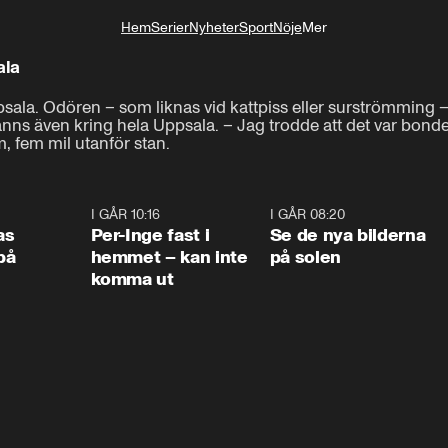
Hem
Serier
Nyheter
Sport
Nöje
Mer
Livsstil
ala
ppsala. Odören – som liknas vid kattpiss eller surströmming –
s även kring hela Uppsala. – Jag trodde att det var bonden
, fem mil utanför stan.
0:45
I GÅR 10:16
1:26
I GÅR 08:20
0:3
as
Per-Inge fast i
Se de nya bilderna
på
hemmet – kan inte
på solen
komma ut