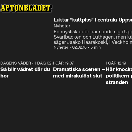
Luktar ”kattpiss” i centrala Upps
Nyheter
En mystisk odör har spridit sig i U
Svartbäcken och Luthagen, men känn
säger Jaako Haarakoski, i Veckholm
Nyheter
•
02.02.18
•
5 min
DAGENS VÄDER
•
I DAG 02:30
1:06
I GÅR 19:07
0:42
I GÅR 12:19
Så blir vädret där du
Dramatiska scenen –
Här knock
bor
med mirakulöst slut
politikern 
stranden