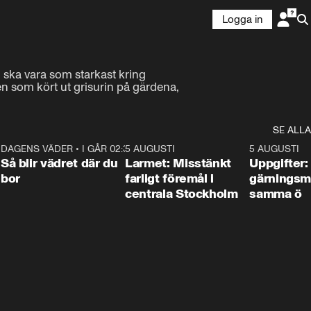
Logga in
 ska vara som starkast kring 
 som kört ut grisurin på gärdena, 
SE ALLA
1
DAGENS VÄDER
•
I GÅR 02:30
1:06
5 AUGUSTI
0:35
5 AUGUSTI
Så blir vädret där du
Larmet: Misstänkt
Uppgifter:
bor
farligt föremål i
gärningsm
centrala Stockholm
samma ö