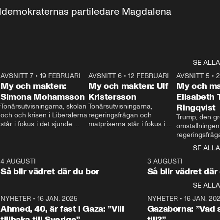
aldemokraternas partiledare Magdalena 
SE ALLA
7
AVSNITT 7
•
19 FEBRUARI
24:30
AVSNITT 6
•
12 FEBRUARI
27:30
AVSNITT 5
•
My och makten:
My och makten: Ulf
My och ma
Simona Mohamsson
Kristersson
Elisabeth
 
Tonårsutvisningarna, skolan 
Tonårsutvisningarna, 
Ringqvist
och och krisen i Liberalerna 
regeringsfrågan och 
Trump, den gr
står i fokus i det sjunde 
matpriserna står i fokus i 
omställningen
avsnittet av ”My och 
det sjätte avsnittet av ”My 
regeringsfråga
makten”. Se när 
och makten”. Se när 
centrum i det 
SE ALLA
Aftonbladets inrikespolitiska 
Aftonbladets inrikespolitiska 
avsnittet av ”
kommentator My 
kommentator My 
6
4 AUGUSTI
1:06
3 AUGUSTI
Makten”. Se nä
Rohwedder ställer 
Rohwedder ställer 
Så blir vädret där du bor
Så blir vädret där
Aftonbladets in
utbildnings- och 
statsminister Ulf Kristersson 
kommentator 
SE ALLA
integrationsminister Simona 
till svars.
Rohwedder stäl
Mohamsson till svars.
Centerpartiets
2
NYHETER
•
16 JAN. 2025
1:01
NYHETER
•
16 JAN. 20
Thand Ring till
Ahmed, 40, är fast i Gaza: ”Vill
Gazaborna: ”Vad s
tillbaka till Sverige”
till?”