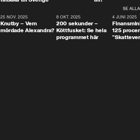
SE ALLA
3
25 NOV. 2025
31:05
8 OKT. 2025
4:29
4 JUNI 2025
Knutby – Vem
200 sekunder –
Finansmin
mördade Alexandra?
Köttfusket: Se hela
125 procent
programmet här
"Skattever
viktig uppg