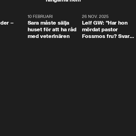
4:24
10 FEBRUARI
4:13
26 NOV. 2025
8:1
der –
Sara måste sälja
Leif GW: ”Har hon
huset för att ha råd
mördat pastor
med veterinären
Fossmos fru? Svar
nej.”