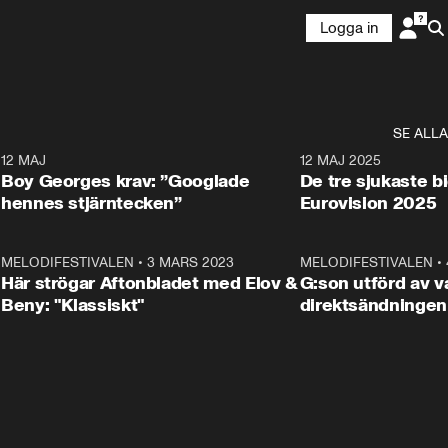
Logga in
SE ALLA
6
12 MAJ
0:40
12 MAJ 2025
Boy Georges krav: ”Googlade
De tre sjukaste b
hennes stjärntecken”
Eurovision 2025
6
MELODIFESTIVALEN
•
3 MARS 2023
1:46
MELODIFESTIVALEN
•
Här strögar Aftonbladet med Elov &
G:son utförd av va
Beny: "Klassiskt"
direktsändningen