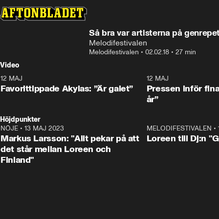
Så bra var artisterna på genrepe
Melodifestivalen
Melodifestivalen
•
02.02.18
•
27 min
Video
12 MAJ
1:04
12 MAJ
Favorittippade Akylas: ”Är galet”
Pressen inför fin
år”
Höjdpunkter
NÖJE
•
13 MAJ 2023
18:32
MELODIFESTIVALEN
•
Markus Larsson: "Allt pekar på att
Loreen till Dj:n "
det står mellan Loreen och
Finland"