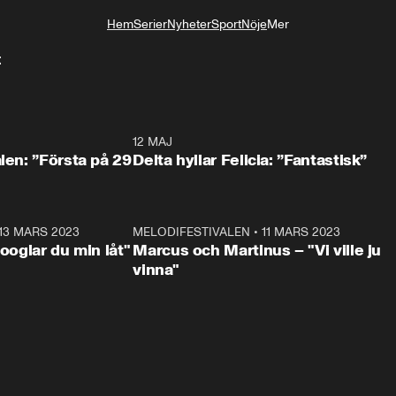
Hem
Serier
Nyheter
Sport
Nöje
Mer
Livsstil
t
0:59
12 MAJ
0:5
alen: ”Första på 29
Delta hyllar Felicia: ”Fantastisk”
13 MARS 2023
0:56
MELODIFESTIVALEN
•
11 MARS 2023
1:1
Googlar du min låt"
Marcus och Martinus – "Vi ville ju
vinna"