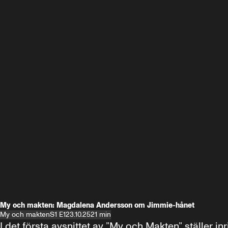
My och makten: Magdalena Andersson om Jimmie-hånet
My och makten
S1 E1
23.10.25
21 min
I det första avsnittet av ”My och Makten” ställe