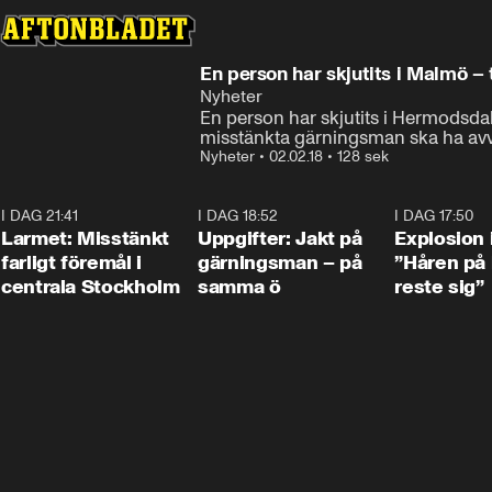
En person har skjutits i Malmö – 
Nyheter
En person har skjutits i Hermodsdal
misstänkta gärningsman ska ha avviki
Nyheter
•
02.02.18
•
128 sek
I DAG 21:41
0:35
I DAG 18:52
0:33
I DAG 17:50
Larmet: Misstänkt
Uppgifter: Jakt på
Explosion 
farligt föremål i
gärningsman – på
”Håren på
centrala Stockholm
samma ö
reste sig”