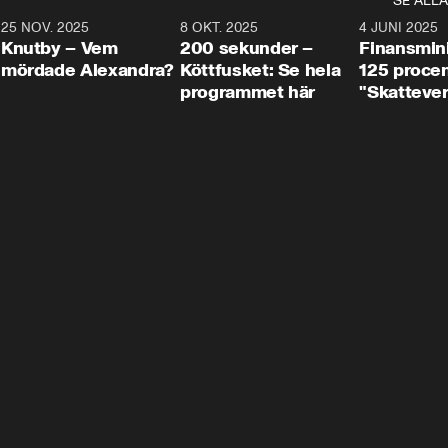
SE ALLA
3
25 NOV. 2025
31:05
8 OKT. 2025
4:29
4 JUNI 2025
Knutby – Vem
200 sekunder –
Finansmin
mördade Alexandra?
Köttfusket: Se hela
125 procent
programmet här
"Skattever
viktig uppg