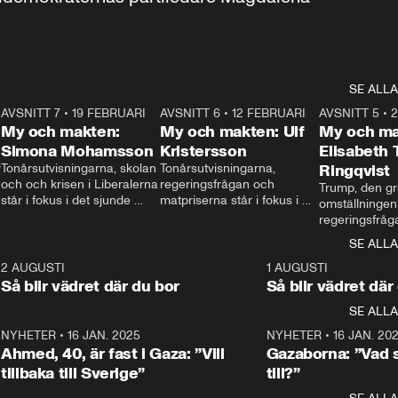
SE ALLA
7
AVSNITT 7
•
19 FEBRUARI
24:30
AVSNITT 6
•
12 FEBRUARI
27:30
AVSNITT 5
•
My och makten:
My och makten: Ulf
My och ma
Simona Mohamsson
Kristersson
Elisabeth
 
Tonårsutvisningarna, skolan 
Tonårsutvisningarna, 
Ringqvist
och och krisen i Liberalerna 
regeringsfrågan och 
Trump, den gr
står i fokus i det sjunde 
matpriserna står i fokus i 
omställningen
avsnittet av ”My och 
det sjätte avsnittet av ”My 
regeringsfråga
makten”. Se när 
och makten”. Se när 
centrum i det 
SE ALLA
Aftonbladets inrikespolitiska 
Aftonbladets inrikespolitiska 
avsnittet av ”
kommentator My 
kommentator My 
6
2 AUGUSTI
1:06
1 AUGUSTI
Makten”. Se nä
Rohwedder ställer 
Rohwedder ställer 
Så blir vädret där du bor
Så blir vädret där
Aftonbladets in
utbildnings- och 
statsminister Ulf Kristersson 
kommentator 
SE ALLA
integrationsminister Simona 
till svars.
Rohwedder stäl
Mohamsson till svars.
Centerpartiets
2
NYHETER
•
16 JAN. 2025
1:01
NYHETER
•
16 JAN. 20
Thand Ring till
Ahmed, 40, är fast i Gaza: ”Vill
Gazaborna: ”Vad s
tillbaka till Sverige”
till?”