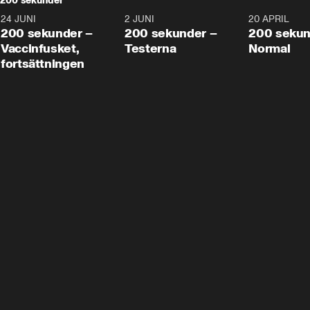
200 sekunder
24 JUNI
5:00
2 JUNI
4:23
20 APRIL
200 sekunder –
200 sekunder –
200 sekun
Vaccinfusket,
Testerna
Normal
fortsättningen