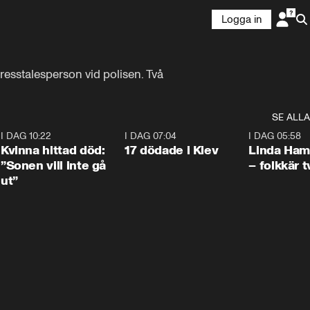
Logga in
esstalesperson vid polisen. Två 
SE ALLA
7
I DAG 10:22
1:12
I DAG 07:04
0:43
I DAG 05:58
Kvinna hittad död:
17 dödade i Kiev
Linda Ham
”Sonen vill inte gå
– folkkär t
ut”