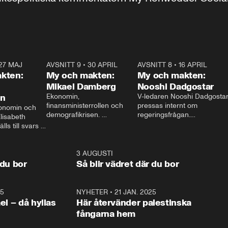
27 MAJ
3:51
AVSNITT 9
•
30 APRIL
24:00
AVSNITT 8
•
16 APRIL
25:1
kten:
My och makten:
My och makten:
Mikael Damberg
Nooshi Dadgostar
on
Ekonomin, 
V-ledaren Nooshi Dadgostar
finansministerrollen och 
pressas internt om 
onomin och 
demografikrisen. 
regeringsfrågan.

lisabeth 
Oppositionen ställs till svars 
I Aftonbladets 
ls till svars 
när Socialdemokraternas 
partiledarutfrågning ”My 
stern gästar 
Mikael Damberg gästar My 
och Makten” sätter hon ner 
My och Makten. 
och Makten. 
foten mot kritikerna:

1:06
3 AUGUSTI
1:0
– Vi ställer upp i val. Ska vi 
 du bor
Så blir vädret där du bor
vara med så sitter vi förstås 
25
1:22
NYHETER
•
21 JAN. 2025
0:5
ael – då hyllas
Här återvänder palestinska
fångarna hem