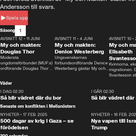
Andersson till svars.
Spela upp
1
Säsong
AVSNITT 12
•
11 JUNI
26:27
AVSNITT 11
•
4 JUNI
23:40
AVSNITT 10
•
My och makten:
My och makten:
My och ma
Douglas Thor
Denice Westerberg
Elisabeth
Moderata 
Ungsvenskarnas 
Svantess
ungdomsförbundet (MUF:s) 
förbundsordförande Denice 
Kvinnorna, ek
ordförande Douglas Thor 
Westerberg gästar My och 
migrationen. E
gästar My och makten. I 
makten. I avsnittet 
Svantesson stäl
avsnittet diskuteras 
diskuteras migrationsfrågan 
när finansmini
Väder
tonårsutvisningarna och hur 
och hur SD ska locka 
Moderaterna ska locka 
kvinnliga väljare. 
I DAG 02:30
1:06
I GÅR 02:30
väljare till valet i höst. 
Så blir vädret där du bor
Så blir vädret där
Senaste om konflikten i Mellanöstern
NYHETER
•
17 FEB. 2025
0:45
NYHETER
•
16 FEB. 20
500 dagar av krig i Gaza – se
Nya vapen till Isr
förödelsen
Trump