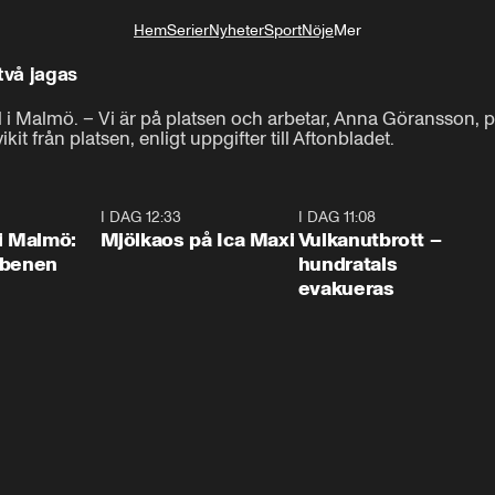
Hem
Serier
Nyheter
Sport
Nöje
Mer
Livsstil
två jagas
 i Malmö. – Vi är på platsen och arbetar, Anna Göransson, pr
t från platsen, enligt uppgifter till Aftonbladet.
1:10
I DAG 12:33
0:24
I DAG 11:08
0:2
i Malmö:
Mjölkaos på Ica Maxi
Vulkanutbrott –
 benen
hundratals
evakueras