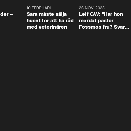
4:24
10 FEBRUARI
4:13
26 NOV. 2025
8:1
der –
Sara måste sälja
Leif GW: ”Har hon
huset för att ha råd
mördat pastor
med veterinären
Fossmos fru? Svar
nej.”