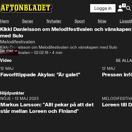
Logga in
Hem
Serier
Nyheter
Sport
Nöje
Livsstil
Kikki Danielsson om Melodifestivalen och vänskapen
med Sulo
Melodifestivalen
Kikki Danielsson om Melodifestivalen och vänskapen med Sulo
Se mer
Melodifestivalen
•
02.02.18
•
4 min
Video
SE ALLA
12 MAJ
1:04
12 MAJ
Favorittippade Akylas: ”Är galet”
Pressen infö
Höjdpunkter
NÖJE
•
13 MAJ 2023
18:32
MELODIFESTIV
Markus Larsson: "Allt pekar på att det
Loreen till 
står mellan Loreen och Finland"