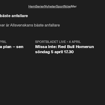
Hem
Serier
Nyheter
Sport
Nöje
Mer
Livsstil
bäste anfallare
r är Allsvenskans bäste anfallare
PRIL
1:03
SPORTBLADET LIVE
•
4 APRIL
1:0
va plan – sen
Missa inte: Red Bull Homerun
söndag 5 april 17.30