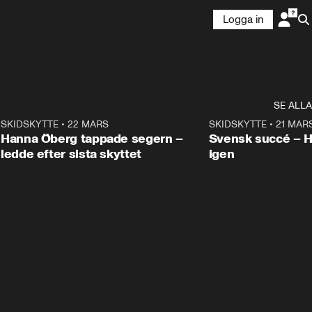
Logga in
Ladda om
SE ALLA
9
SKIDSKYTTE
•
22 MARS
0:55
SKIDSKYTTE
•
21 MAR
Hanna Öberg tappade segern –
Svensk succé – 
ledde efter sista skyttet
igen