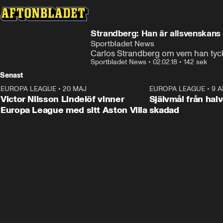
Något gick fel
Denna videofil kan inte spelas.
Strandberg: Han är allsvenskans 
Fel kod
:
232011
Sportbladet News
Carlos Strandberg om vem han tycke
Sportbladet News
•
02.02.18
•
142 sek
Senast
EUROPA LEAGUE
•
20 MAJ
1:32
EUROPA LEAGUE
•
9 A
Victor Nilsson Lindelöf vinner
Självmål från hal
Europa League med sitt Aston Villa
skadad