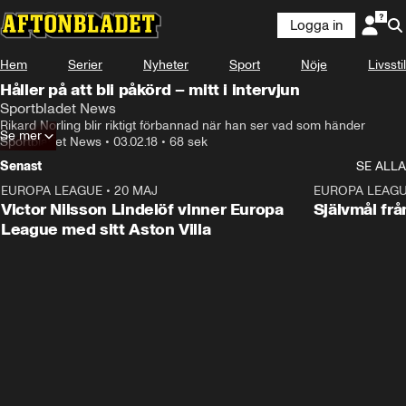
Logga in
Hem
Serier
Nyheter
Sport
Nöje
Livsstil
Håller på att bli påkörd – mitt i intervjun
Sportbladet News
Rikard Norling blir riktigt förbannad när han ser vad som händer
Se mer
Sportbladet News
•
03.02.18
•
68 sek
Senast
SE ALLA
EUROPA LEAGUE
•
20 MAJ
1:32
EUROPA LEAG
Victor Nilsson Lindelöf vinner Europa
Självmål frå
League med sitt Aston Villa