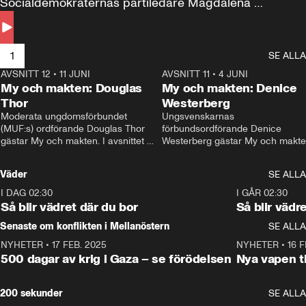
Socialdemokraternas partiledare Magdalena 
Andersson till svars.
1
SE ALLA
AVSNITT 12
•
11 JUNI
26:27
AVSNITT 11
•
4 JUNI
2
My och makten: Douglas
My och makten: Denice
Thor
Westerberg
Moderata ungdomsförbundet 
Ungsvenskarnas 
(MUF:s) ordförande Douglas Thor 
förbundsordförande Denice 
gästar My och makten. I avsnittet 
Westerberg gästar My och makten.
diskuteras tonårsutvisningarna och 
avsnittet diskuteras migrationsfrå
hur Moderaterna ska locka väljare till 
och hur SD ska locka kvinnliga 
Väder
SE ALLA
valet i höst. 
väljare. 
I DAG 02:30
1:06
I GÅR 02:30
Så blir vädret där du bor
Så blir vädr
Senaste om konflikten i Mellanöstern
SE ALLA
NYHETER
•
17 FEB. 2025
0:45
NYHETER
•
16 F
500 dagar av krig i Gaza – se förödelsen
Nya vapen ti
200 sekunder
SE ALLA