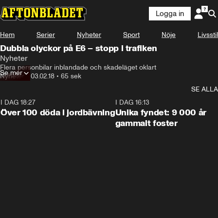
Logga in
Hem
Serier
Nyheter
Sport
Nöje
Livsstil
Dubbla olyckor på E6 – stopp i trafiken
Nyheter
Flera personbilar inblandade och skadeläget oklart
Se mer
Nyheter
•
03.02.18
•
65 sek
SE ALLA
I DAG 18:27
0:31
I DAG 16:13
Över 100 döda i jordbävning
Unika fyndet: 9 000 år
gammalt foster