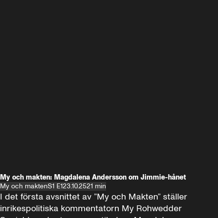
My och makten: Magdalena Andersson om Jimmie-hånet
My och makten
S1 E1
23.10.25
21 min
I det första avsnittet av ”My och Makten” ställer 
inrikespolitiska kommentatorn My Rohwedder 