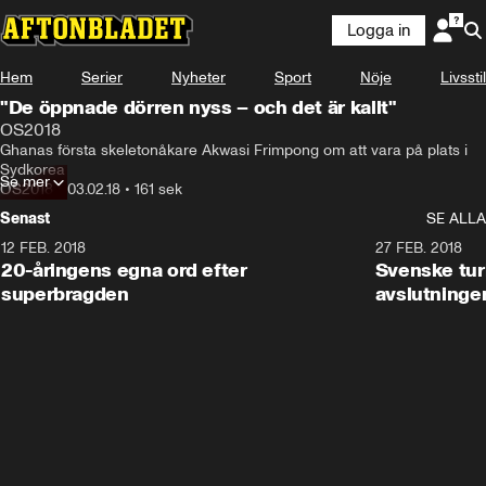
Logga in
Hem
Serier
Nyheter
Sport
Nöje
Livsstil
"De öppnade dörren nyss – och det är kallt"
OS2018
Ghanas första skeletonåkare Akwasi Frimpong om att vara på plats i 
Sydkorea
Se mer
OS2018
•
03.02.18
•
161 sek
Senast
SE ALLA
12 FEB. 2018
2:00
27 FEB. 2018
20-åringens egna ord efter
Svenske turi
superbragden
avslutninge