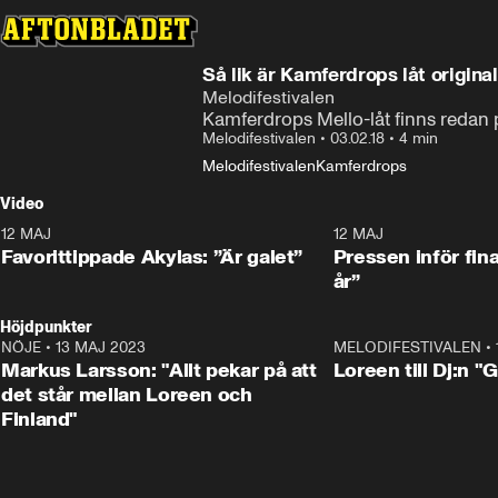
Så lik är Kamferdrops låt origina
Melodifestivalen
Kamferdrops Mello-låt finns redan 
Melodifestivalen
•
03.02.18
•
4 min
Melodifestivalen
Kamferdrops
Video
12 MAJ
1:04
12 MAJ
Favorittippade Akylas: ”Är galet”
Pressen inför fin
år”
Höjdpunkter
NÖJE
•
13 MAJ 2023
18:32
MELODIFESTIVALEN
•
Markus Larsson: "Allt pekar på att
Loreen till Dj:n "
det står mellan Loreen och
Finland"