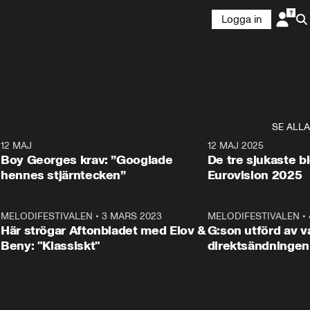
Logga in
SE ALLA
6
12 MAJ
0:40
12 MAJ 2025
Boy Georges krav: ”Googlade
De tre sjukaste b
hennes stjärntecken”
Eurovision 2025
6
MELODIFESTIVALEN
•
3 MARS 2023
1:46
MELODIFESTIVALEN
•
Här strögar Aftonbladet med Elov &
G:son utförd av va
Beny: "Klassiskt"
direktsändningen