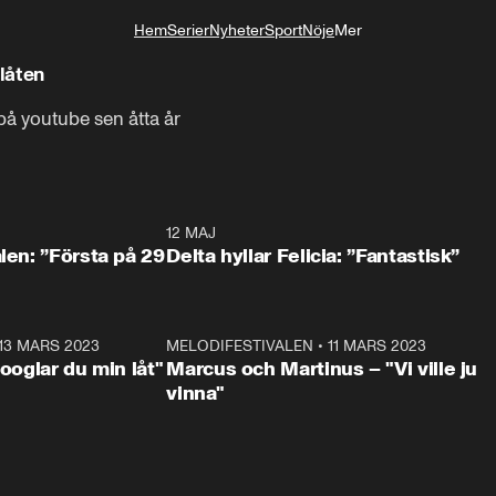
Hem
Serier
Nyheter
Sport
Nöje
Mer
Livsstil
llåten
på youtube sen åtta år
0:59
12 MAJ
0:5
alen: ”Första på 29
Delta hyllar Felicia: ”Fantastisk”
13 MARS 2023
0:56
MELODIFESTIVALEN
•
11 MARS 2023
1:1
Googlar du min låt"
Marcus och Martinus – "Vi ville ju
vinna"