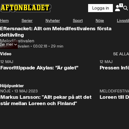
Logga in
Hem
Serier
Nyheter
Sport
Nöje
Livsstil
Eftersnacket: Allt om Melodifestivalens första
deltävling
Melodifestivalen
Se mer
Melodifestivalen
•
03.02.18
•
29 min
Video
SE ALLA
12 MAJ
1:04
12 MAJ
Favorittippade Akylas: ”Är galet”
Pressen infö
Höjdpunkter
NÖJE
•
13 MAJ 2023
18:32
MELODIFESTIV
Markus Larsson: "Allt pekar på att det
Loreen till 
står mellan Loreen och Finland"