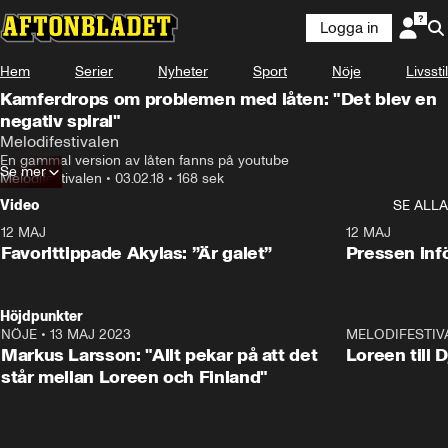
Logga in
Hem
Serier
Nyheter
Sport
Nöje
Livsstil
Kamferdrops om problemen med låten: "Det blev en
negativ spiral"
Melodifestivalen
En gammal version av låten fanns på youtube
Se mer
Melodifestivalen
•
03.02.18
•
168 sek
Video
SE ALLA
12 MAJ
1:04
12 MAJ
Favorittippade Akylas: ”Är galet”
Pressen infö
Höjdpunkter
NÖJE
•
13 MAJ 2023
18:32
MELODIFESTIV
Markus Larsson: "Allt pekar på att det
Loreen till 
står mellan Loreen och Finland"