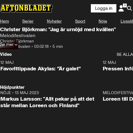
Logga in
Hem
Serier
Nyheter
Sport
Nöje
Livsstil
Christer Björkman: "Jag är urnöjd med kvällen"
Melodifestivalen
Christer Björkman
Se mer
Melodifestivalen
•
03.02.18
•
5 min
Video
SE ALLA
12 MAJ
1:04
12 MAJ
Favorittippade Akylas: ”Är galet”
Pressen infö
Höjdpunkter
NÖJE
•
13 MAJ 2023
18:32
MELODIFESTIV
Markus Larsson: "Allt pekar på att det
Loreen till 
står mellan Loreen och Finland"