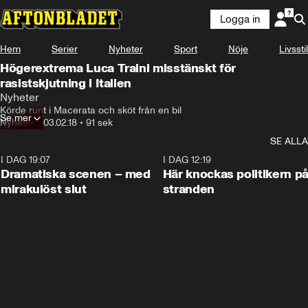
Logga in
Hem
Serier
Nyheter
Sport
Nöje
Livsstil
Högerextrema Luca Traini misstänskt för
rasistskjutning i Italien
Nyheter
Körde runt i Macerata och sköt från en bil
Se mer
Nyheter
•
03.02.18
•
91 sek
SE ALLA
I DAG 19:07
0:42
I DAG 12:19
Dramatiska scenen – med
Här knockas politikern p
mirakulöst slut
stranden