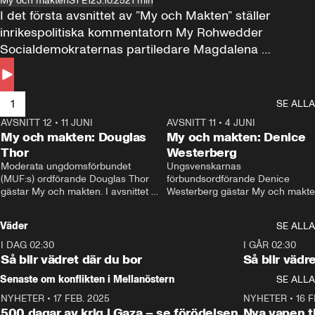
My och makten
S1 E1
23.10.25
21 min
I det första avsnittet av ”My och Makten” ställer 
inrikespolitiska kommentatorn My Rohwedder 
Socialdemokraternas partiledare Magdalena 
Andersson till svars.
1
SE ALLA
AVSNITT 12
•
11 JUNI
26:27
AVSNITT 11
•
4 JUNI
2
My och makten: Douglas
My och makten: Denice
Thor
Westerberg
Moderata ungdomsförbundet 
Ungsvenskarnas 
(MUF:s) ordförande Douglas Thor 
förbundsordförande Denice 
gästar My och makten. I avsnittet 
Westerberg gästar My och makten.
diskuteras tonårsutvisningarna och 
avsnittet diskuteras migrationsfrå
hur Moderaterna ska locka väljare till 
och hur SD ska locka kvinnliga 
Väder
SE ALLA
valet i höst. 
väljare. 
I DAG 02:30
1:06
I GÅR 02:30
Så blir vädret där du bor
Så blir vädr
Senaste om konflikten i Mellanöstern
SE ALLA
NYHETER
•
17 FEB. 2025
0:45
NYHETER
•
16 F
500 dagar av krig i Gaza – se förödelsen
Nya vapen ti